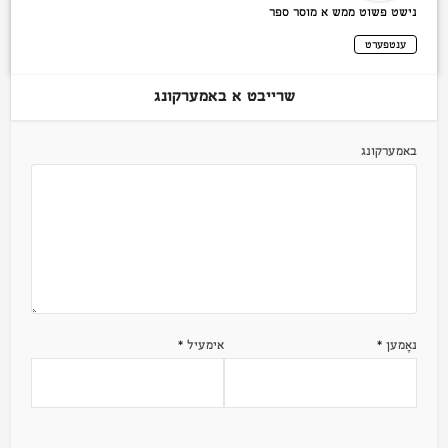
נישט פשוט ממש א מוסר ספר
ענטפערט
שרייבט א באמערקונג
באמערקונג
נאָמען
*
אימעיל
*