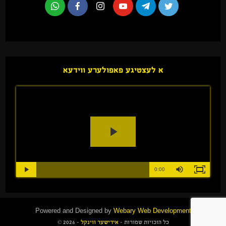
א לעצטיגע פאפולערע ווידעא
Play
Video
Loaded
:
Progress
:
Mute
0%
Duration
0%
0:00
Play
Fullscreen
Time
Powered and Designed by
Webary Web Development
כל הזכויות שמורות -
אידישער ווינקל
- 2026 ©