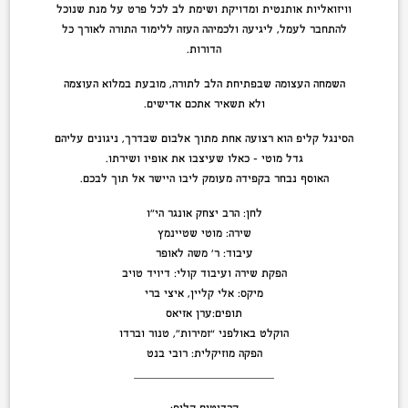
וויזואליות אותנטית ומדויקת ושימת לב לכל פרט על מנת שנוכל
להתחבר לעמל, ליגיעה ולכמיהה העזה ללימוד התורה לאורך כל
הדורות.
השמחה העצומה שבפתיחת הלב לתורה, מובעת במלוא העוצמה
ולא תשאיר אתכם אדישים.
הסינגל קליפ הוא רצועה אחת מתוך אלבום שבדרך, ניגונים עליהם
גדל מוטי – כאלו שעיצבו את אופיו ושירתו.
האוסף נבחר בקפידה מעומק ליבו היישר אל תוך לבכם.
לחן: הרב יצחק אונגר הי”ו
שירה: מוטי שטיינמץ
עיבוד: ר’ משה לאופר
הפקת שירה ועיבוד קולי: דיויד טויב
מיקס: אלי קליין, איצי ברי
תופים:ערן אזיאס
הוקלט באולפני “זמירות”, טנור וברדו
הפקה מוזיקלית: רובי בנט
______________________