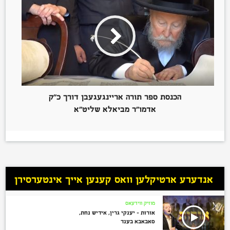
הכנסת ספר תורה אריינגעגעבן דורך כ”ק
אדמו”ר מביאלא שליט”א
אנדערע ארטיקלען וואס קענען אייך אינטערסירן
מוזיק ווידעאס
אורות – יענקי גרין, אידיש נחת,
סאבאבא בענד