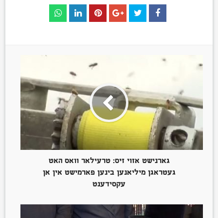
גארנישט אזוי זיס: טרעילאר וואס האט
געטראגן מיליאנען בינען פארמישט אין אן
עקסידענט