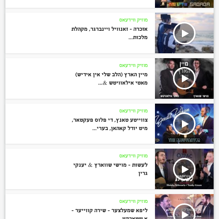
מוזיק ווידעאס
אזכרה – זאנוויל ויינברגר, מקהלת
מלכות...
מוזיק ווידעאס
מיין הארץ (הלב שלי אין אידיש)
מאטי אילאוויטש &...
מוזיק ווידעאס
צווייטע טאנץ, די פלוס פעקטאר,
מיט יודל קאהאן, בערי...
מוזיק ווידעאס
לעשות – מוישי שווארץ & יענקי
גרין
מוזיק ווידעאס
ליפא שמעלצער – שירה קווייער –
א שטארקע...