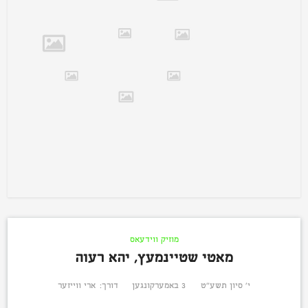
מוזיק ווידעאס
מאטי שטיינמעץ, יהא רעוה
י׳ סיון תשע״ט
3 באמערקונגען
דורך:
ארי ווייזער