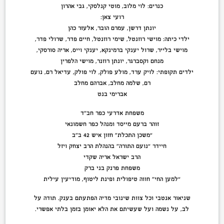
כנרים: לוי מלוב, מוטי קנלסקי, גבי אהרון
רועי צאן:
יונתן דרשן, עמרם הובר, אלעזר כהן
ילדי כיתה: מוישי רוזנטל, שימי רוזנטל, חיים פדר, שרולי פדר,
מוישי בלייר, שרול יענקי ברמינקא, יענקי וייס, אריה סורסקי,
מנחם וקסברגר, יונתן רוזנר, מוישי הלפרין
ילדים תקופתי: לויק ערד, מולע פולק, לוי פולק, עדיאל רם, נועם
רם, שלמה מחלב, אברהם מחלב
אברימי בנט
משפחת אדרעי כפר חב”ד
זוהר ברעם מייסד ומנהל כפר חשמונאי
“משכן התכלת” חזון איש 42 ב”ב
חיידר “נועם התורה” בהנהלת הרב יצחק ויזל
הרב ישראל אריה שקדי
משפחת פרנק בני ברק
“למען החי” חווה טיפולית ופינת ליטוף, מודיעין עילית
שניאור אנטבי וכל צוות שינובי מדיה הפתעתם בענק. תודה על
לב, על נשמה ועל שעשיתם את הלא יאומן בזמן בלתי אפשרי.