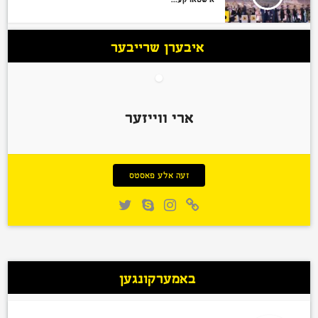
איבערן שרייבער
ארי ווייזער
זעה אלע פאסטס
באמערקונגען