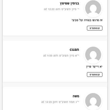
בנימין שפיטץ
י׳ סיון תשע״ט
at 12:22 am
זה מרגש בצורה על טבעי
ענטפערט
cuan
י״א סיון תשע״ט
at 9:50 am
יא זייער שיין
ענטפערט
משה
י״ג תמוז תשע״ט
at 12:20 pm