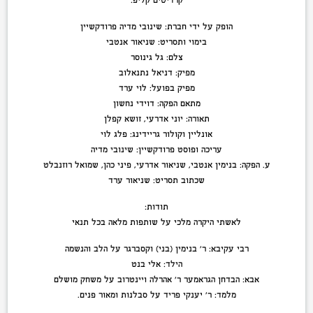
קרדיטים קליפ:
הופק על ידי חברת: שינובי מדיה פרודקשיין
בימוי ותסריט: שניאור אנטבי
צלם: גל גינוסר
מפיק: דניאל נתנאלוב
מפיק בפועל: לוי ערד
מתאם הפקה: דוידי נחשון
תאורה: יוני אדרעי, זושא קפלן
אונליין וקולור גריידינג: פלג לוי
עריכה ופוסט פרודקשיין: שינובי מדיה
ע. הפקה: בנימין אנטבי, שניאור אדרעי, פיני כהן, שמואל רוזנבלט
שכתוב תסריט: שניאור ערד
תודות:
לאשתי היקרה מלכי על שותפות מלאה בכל תנאי
רבי עקיבא: ר’ בנימין (בני) וקסברגר על הלב והנשמה
הילד: אלי בנט
אבא: הבדחן הגראמער ר’ אהרלה ויינטרוב על משחק מושלם
מלמד: ר’ יענקי פריד על סבלנות ומאור פנים.