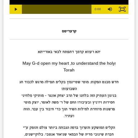
Loaded
:
Progress
:
Mute
0%
Duration
0%
0:00
Play
Fullscreen
Time
קרעדיטס
יהא רעווא קדמך דתפתח לבאי באורייתא
!May G-d open my heart ,to understand the holy
Torah
חדש מבנט הפקות: מוטי שטיינמץ בקליפ תפילה מרגש לכבוד חג
השבועות!
בניגון העתיק הזה בלחנו של הרב יצחק אונגר – מותיקי מלחיני
חסידות ויז’ניץ ובעיבודו החם של ר’ משה לאופר, יוצק מוטי
פרשנות מיוחדת למילות השיר תוך כדי חיבור בין עבר, הווה
ועתיד.
הקליפ המושקע והערוך ברמה הגבוהה ביותר צולם והופק ע”י
חברת שינובי מדיה של הבמאי שניאור אנטבי. בלוקיישנים,