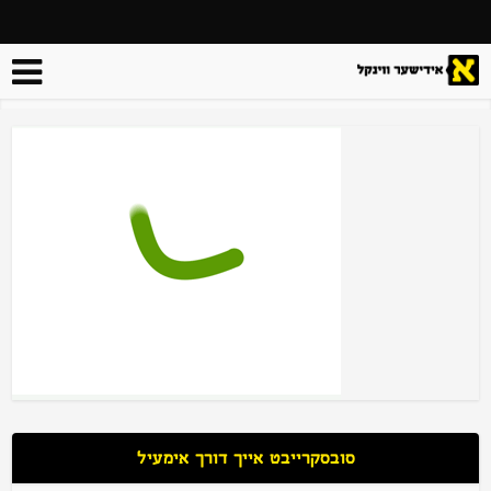
סובסקרייבט אייך דורך אימעיל