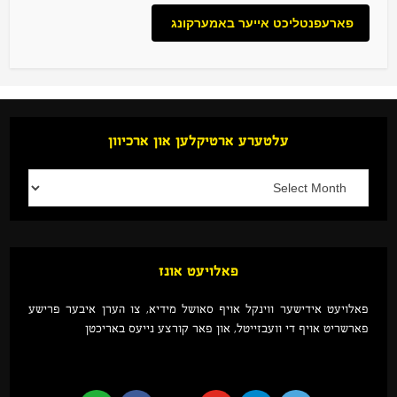
עלטערע ארטיקלען און ארכיוון
פאלויעט אונז
פאלויעט אידישער ווינקל אויף סאושל מידיא, צו הערן איבער פרישע
פארשריט אויף די וועבזייטל, און פאר קורצע נייעס באריכטן