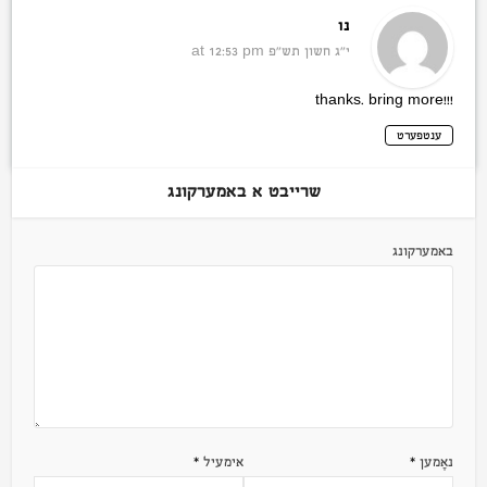
נו
י״ג חשון תש״פ
at 12:53 pm
!!!thanks. bring more
ענטפערט
שרייבט א באמערקונג
באמערקונג
נאָמען
*
אימעיל
*