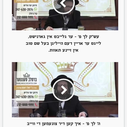
עש”ק לך פ’ – ער גלייבט אין גארנישט,
לייגט ער אריין דעם הייליגן בעל שם טוב
אין זיינע תאוות.
ה’ לך פ’ – איך קען דיר צונעמען די ווייב