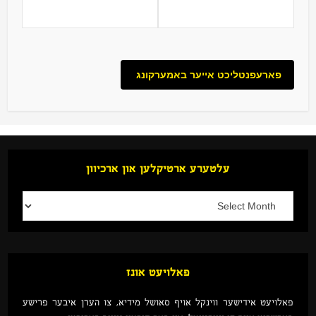
עלטערע ארטיקלען און ארכיוון
פאלויעט אונז
פאלויעט אידישער ווינקל אויף סאושל מידיא, צו הערן איבער פרישע