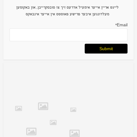
לייגט אריין אייער אימעיל אדרעס זיך צו סובסקרייבן, און באקומען
מעלדונגען איבער פרישע פאוסטס אין אייער אינבאקס
Email*