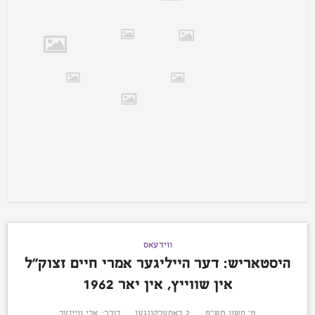
ווידעאס
היסטאריש: דער הייליגער אמרי חיים זצוק”ל
אין שווייץ, אין יאר 1962
ט׳ חשון תש״פ
2 באמערקונגען
דורך:
ארי ווייזער