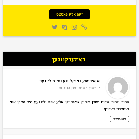
זעה אלע פאסטס
באמערקונגען
א אידישע ווינקל וועבסייט ליינער
י׳ חשון תש״פ
at 4:18 pm
שכוח שכוח שכוח פארן צוריק אויפרישן אלע אפטיילונגען! מיר האבן אזוי
געווארט דערויף
ענטפערט