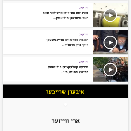
ווידעאס
גארנישט אזוי זיס: טרעילאר וואס
האט געטראגן מיליאנען...
ווידעאס
הכנסת ספר תורה אריינגעגעבן
דורך כ”ק אדמו”ר...
ווידעאס
ווידעא קאלעקציע: ביליגסטע
רבי’שע חתונה, ביי...
איבערן שרייבער
ארי ווייזער