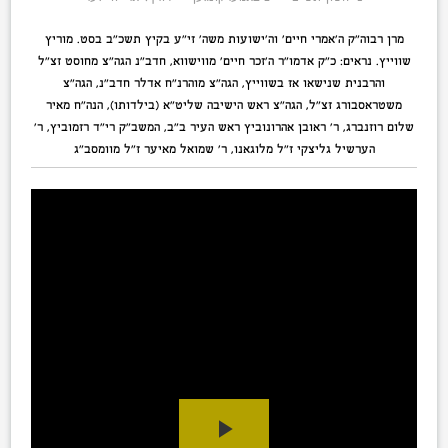
מרן רבוה”ק ה’אמרי חיים’ וה’ישועות משה’ זי”ע בקיץ תשכ”ב בסט. מוריץ
שווייץ. נראים: כ”ק אדמו”ר ה’זכר חיים’ מווישווא, חדב”נ הגה”צ מחוסט זצ”ל
והרבנית שנישאו אז בשווייץ, הגה”צ מוהרנ”ח אדלר חדב”נ, הגה”צ
משטראסבורג זצ”ל, הגה”צ ראש הישיבה שליט”א (בילדותו), הנה”ח מאיר
שלום רוזנברג, ר’ ראובן אהרונוביץ ראש העיר ב”ב, המשב”ק רי”ד רזמוביץ, ר’
הערשיל גליצקי ז”ל מלוגאנו, ר’ שמואל מאיער ז”ל מוומסב”ג