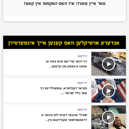
פאר איין טאג?! איז וואס האקסטו אין קאפ?
אנדערע ארטיקלען וואס קענען אייך אינטערסירן
ווידעאס
דרייווער שרייעט אויף בחור צו
אנטון א מאסק און קראכט...
ווידעאס
מעיאר דעבלאזיא, אנטשולדיגט זיך
פאר כלל ישראל –...
ווידעאס
שמילי אונגאר דערציילט איבער א
דראמאטישער עקסידענט אין...