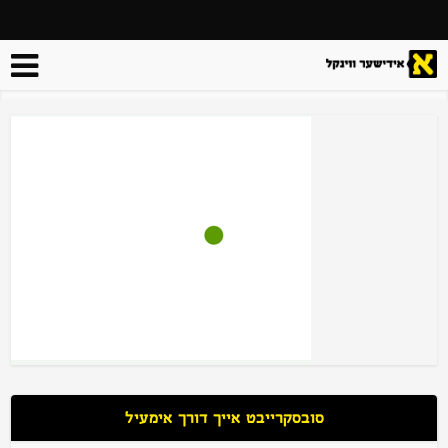
סובסקרייבט אייך דורך אימעיל