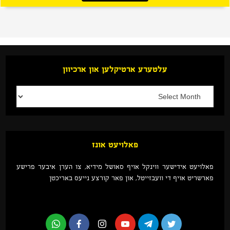
עלטערע ארטיקלען און ארכיוון
פאלויעט אונז
פאלויעט אידישער ווינקל אויף סאושל מידיא, צו הערן איבער פרישע
פארשריט אויף די וועבזייטל, און פאר קורצע נייעס באריכטן