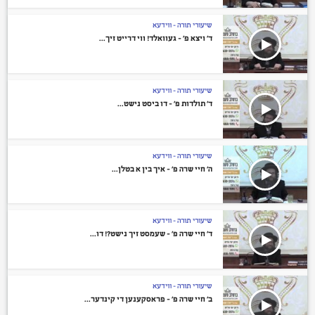
שיעורי תורה - ווידעא
ד’ ויצא פ’ – געוואלד! ווי דרייט זיך...
שיעורי תורה - ווידעא
ד’ תולדות פ’ – דו ביסט נישט...
שיעורי תורה - ווידעא
ה’ חיי שרה פ’ – איך בין א בטלן...
שיעורי תורה - ווידעא
ד’ חיי שרה פ’ – שעמסט זיך נישט?! דו...
שיעורי תורה - ווידעא
ב’ חיי שרה פ’ – פראסקענען די קינדער...