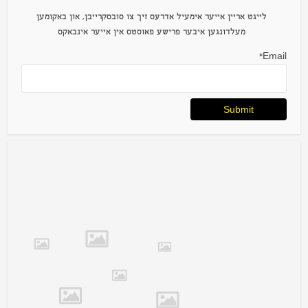
לייגט אריין אייער אימעיל אדרעס זיך צו סובסקרייבן, און באקומען
מעלדונגען איבער פרישע פאוסטס אין אייער אינבאקס
Email*