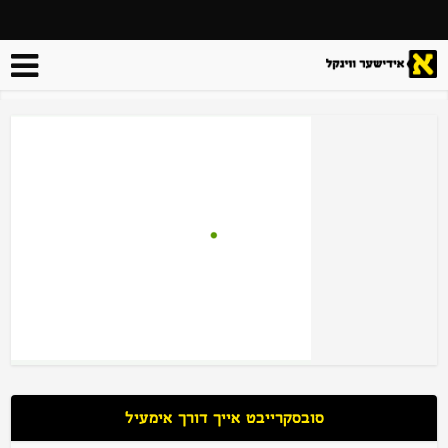
סובסקרייבט אייך דורך אימעיל