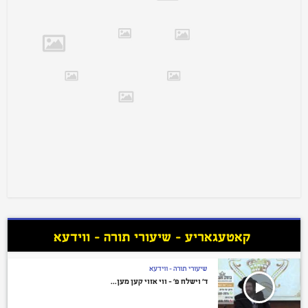
קאטעגאריע - שיעורי תורה – ווידעא
שיעורי תורה - ווידעא
ד’ וישלח פ’ – ווי אזוי קען מען...