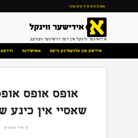
פארבינדט אייך מיט אונז
א רואיגער ווינקל אין דער רוישיגער געוועב
אידישע און אלגעמיינע נייעס
פארשידנס
ווידעא
אופס אופס אופס
שאסיי אין כינע 
ט׳ אייר תשע״ט