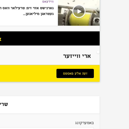
ווידעאס
גארנישט אזוי זיס: טרעילאר וואס 
געטראגן מיליאנען...
א
ארי ווייזער
זעה אלע פאסטס
שרי
באמערקונג