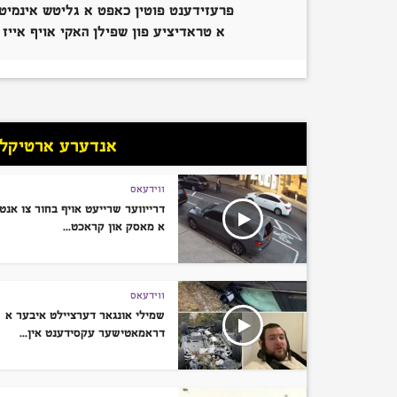
פרעזידענט פוטין כאפט א גליטש אינמיטן
א טראדיציע פון שפילן האקי אויף אייז
אנדערע ארטיקלען
ווידעאס
דרייווער שרייעט אויף בחור צו אנטו
א מאסק און קראכט...
ווידעאס
שמילי אונגאר דערציילט איבער א
דראמאטישער עקסידענט אין...