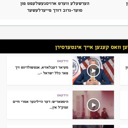
הערשעלע ווערט ארויסגעשלעפט פון
סוער-גרוב דורך פייערלעשער
 וואס קענען אייך אינטערסירן
ווידעאס
ן
מעיאר דעבלאזיא, אנטשולדיגט זיך
פאר כלל ישראל –...
ווידעאס
היסטאריש: דער הייליגער אמרי חיים
זצוק”ל אין...