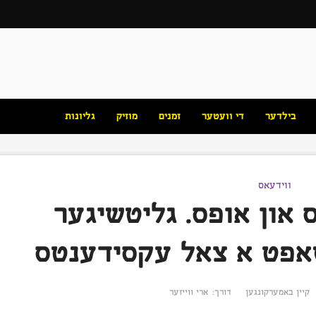
בילדער
די וועטער
זמנים
מוזיק
גליונות
ווידעאס
 און אופס. גליטשיגער
שאפט א צאל עקסידענטס
קיין באמערקונגען
דורך:
ארי ווייזער