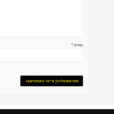
נאָמען
*