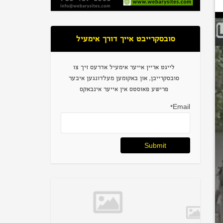
סובסקרייבט אייך דורך אימעיל
לייגט אריין אייער אימעיל אדרעס זיך צו
סובסקרייבן, און באקומען מעלדונגען איבער
פרישע פאוסטס אין אייער אינבאקס
Email*