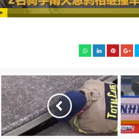
ogress
:
0%
Play