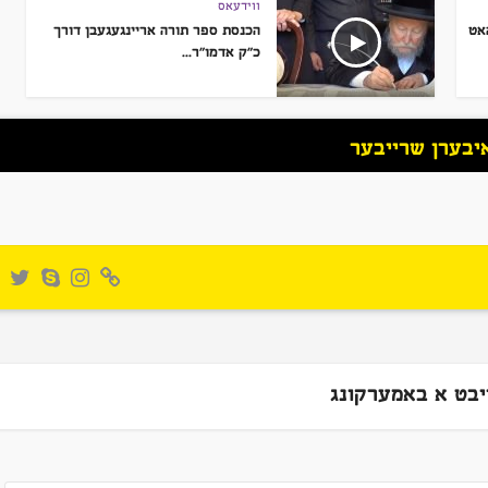
ווידעאס
האט
הכנסת ספר תורה אריינגעגעבן דורך
כ”ק אדמו”ר...
יבערן שרייבער
יבט א באמערקונג