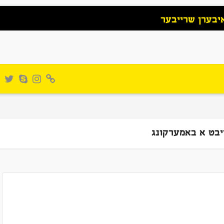
יבערן שרייבער
יבט א באמערקונג