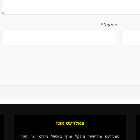
אימעיל
*
פאלויעט אונז
פאלויעט אידישער ווינקל אויף סאושל מידיא, צו הערן