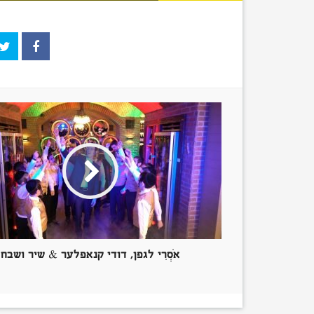
Time
אֹסְרִי לגפן, דודי קנאפלער & שיר ושבח