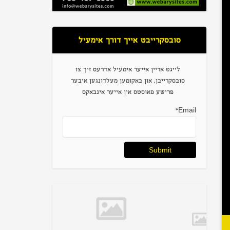
סובסקרייבט אייך דורך אימעיל
לייגט אריין אייער אימעיל אדרעס זיך צו
סובסקרייבן, און באקומען מעלדונגען איבער
פרישע פאוסטס אין אייער אינבאקס
Email*
Pr