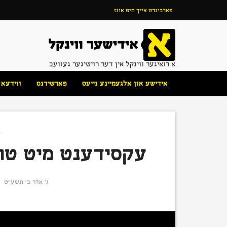
פארבינדט אייך מיט אונז
א רואיגער ווינקל אין דער רוישיגער געוועב
אידישע און אלגעמיינע נייעס
פארשידנס
ווידעא
פ
עקסידענט מיט טרא
ג׳ אדר ב׳ תשע״ט