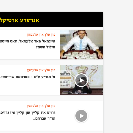
אנדערע ארטיקלען
פון אלץ און אלעמען
איינמאל פאר אלעמאל: וואס הייסט
חילול השם?
פון אלץ און אלעמען
א’ תזריע ע”ט – פארוואס שרייסטו...
פון אלץ און אלעמען
גרויס איז קליין און קליין איז גרויס,
הר”ר אברהם...