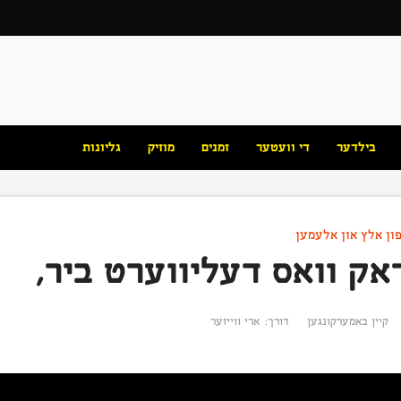
בילדער
די וועטער
זמנים
מוזיק
גליונות
ון אלץ און אלעמען
ק וואס דעליווערט ביר,
קיין באמערקונגען
דורך:
ארי ווייזער