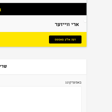
א
ארי ווייזער
זעה אלע פאסטס
שרי
באמערקונג