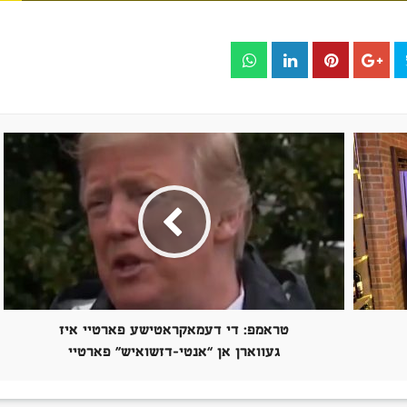
טראמפ: די דעמאקראטישע פארטיי איז
געווארן אן “אנטי-דזשואיש” פארטיי