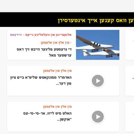
 וואס קענען אייך אינטערסירן
אלגעמיינע און וועלטליכע נייעס
ווידעאס
•
פון אלץ און אלעמען
•
די גרעסטע פליגער הייבט זיך דאס
ערשטער מאל
פון אלץ און אלעמען
האדמו”ר ממונקאטש שליט”א ביים ציון
פון דער...
פון אלץ און אלעמען
האלט מיט לייוו, אר-סי-סי-עס
“אוקשן...