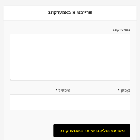
שרייבט א באמערקונג
באמערקונג
נאָמען
*
אימעיל
*