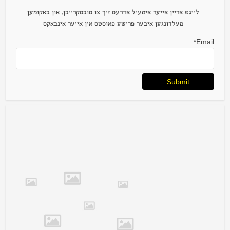
לייגט אריין אייער אימעיל אדרעס זיך צו סובסקרייבן, און באקומען
מעלדונגען איבער פרישע פאוסטס אין אייער אינבאקס
Email*