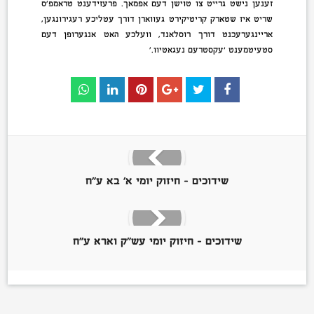
זענען נישט גרייט צו טוישן דעם אפמאך. פרעזידענט טראמפ׳ס
שריט איז שטארק קריטיקירט געווארן דורך עטליכע רעגירונגען,
אריינגערעכנט דורך רוסלאנד, וועלכע האט אנגערופן דעם
סטעיטמענט ‘עקסטרעם נעגאטיוו.’
שידוכים – חיזוק יומי א’ בא ע”ח
שידוכים – חיזוק יומי עש”ק וארא ע”ח