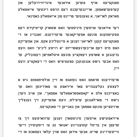
סאנקציעס אויף פערצן איראנער אינדיווידועלען און
קערפערשאפטן, אריינגערעכנט דעם הויפט ריכטער אייאטאלע
סאדאק לאריאני, א נאענטער פריינט פון אייאטאלע כאמינאי.
דער איראנער אויסערן מיניסטער האט שטארק קריטיקירט דעם
סטעיטמענט פונעם אמעריקאנער פרעזידענט, זאגנדיג אז די
סאנקציעס קעגן לאריאני זענען א פיינטליכע אקט, און אמעריקע
האט מיט דעם אריבערגעשפרייזט ״א רויטע ליניע״ וואס וועט
ברענגען א שארפע רעאקציע פונעם איסלאמישן רעפובליק, ער
האט אבער נישט אנגעגעבן ספעציפיש וואס די רעאקציע וועט
זיין.
פרעזידענט טראמפ האט געזאגט אז זיין אולטימאטום גיט א
לעצטע געלעגנהייט פאר אייראפע צו פארריכטן וואס ער
באצייכנט אלס א ״קאטאסטראפאלער אפמאך״, און אויב ווערן
נישט די פארלאנגען ערפילט, וועט אמעריקע זיך גענצליך
ארויסציען פונעם אפמאך און באנייען די סאנקציעס.
אייראפעישע אויסערן מיניסטארן זענען ערווארטעט זיך צו
טרעפן אין בריסל קומענדיגע יאנואר 22 צו דיסקוטירן זייער
ווייטערדיגע שריט, אבער איראן האט שוין קלאר געמאכט אז זיי