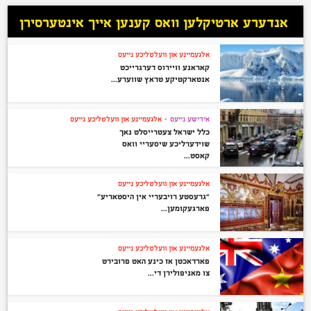
אנדערע ארטיקלען וואס קענען אייך אינטערסירן
אלגעמיינע און וועלטליכע נייעס
קאראנע וויירוס דערגרייכט
אנטארקטיקע טראץ שווערע...
אידישע נייעס
•
אלגעמיינע און וועלטליכע נייעס
כלל ישראל צעטרייסלט נאך
שוידערליכע שיסעריי וואס
קאסט...
אלגעמיינע און וועלטליכע נייעס
“גרעסטע רויבעריי אין היסטאריע”
פארגעקומען...
אלגעמיינע און וועלטליכע נייעס
פארדאכטן אז כינע האט פרובירט
צו מאניפולירן די...