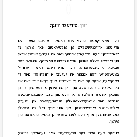
דורך:
אידישער ווינקל
דער אמעריקאנער פרעזידענט דאנאלד טראמפ האט דעם
פרייטאג ארויסגעשטעלט אן אולטימאטום פאר איראן צו
״פארריכטן״ דעם נוקלעארן אפמאך וואס איז געווען צווישן איראן
און די זעקס וועלט-מאכטן, אריינגערעכנט אמעריקע אונטער דער
אבאמא אדמינסטראציע. דער פרעזידענט האט דערווייל
באשטעטיגט דעם אפמאך און געגעבן א ״וועיווער״ פאר די
סאנקציעס, אבער ער האט גלייכצייטיג אויך געזאגט אז דאס איז
נאר גילטיג ביז 120 טעג, און דאן מוז איראן איינשטימען צו אן
אפמאך אונטער וועלכע איראן וועט מוזן געבן אומבאגרעניצטע
צוטריט פאר אינטערנאציאנאלע אינספעקטארס אין זייערע
מיליטערישע איינריכטונגען, און אזוי אויך זאל עס שטעלן
באגרעניצונגען אויף דעם לאנג-שטרעקיגן מיסיל פראגראם פון
איראן.
אויסער דעם האט דער פרעזידענט אויך געמאלדן פרישע