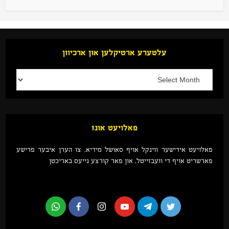
עלטערע ארטיקלען און ארכיוון
פאלויעט אונז
פאלויעט אידישער ווינקל אויף סאושל מידיא, צו הערן איבער פרישע
פארשריט אויף די וועבזייטל, און פאר קורצע נייעס באריכטן