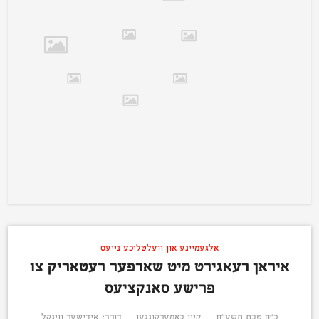
אלגעמיינע און וועלטליכע נייעס
איראן רעאגירט מיט שארפער רעטאריק צו
פרישע סאנקציעס
כ״ח טבת תשע״ח
קיין באמערקונגען
דורך:
אידישער ווינקל