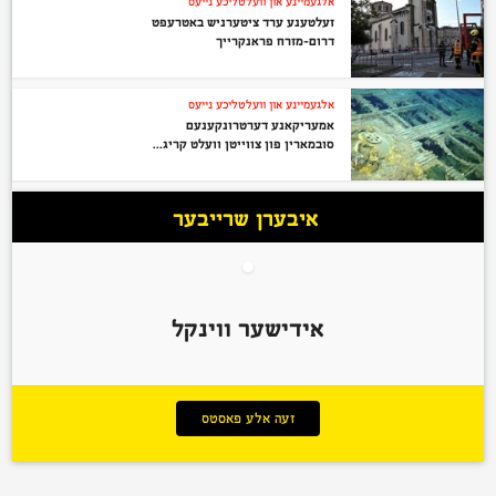
אלגעמיינע און וועלטליכע נייעס
זעלטענע ערד ציטערניש באטרעפט
דרום-מזרח פראנקרייך
אלגעמיינע און וועלטליכע נייעס
אמעריקאנע דערטרונקענעם
סובמארין פון צווייטן וועלט קריג...
איבערן שרייבער
אידישער ווינקל
זעה אלע פאסטס