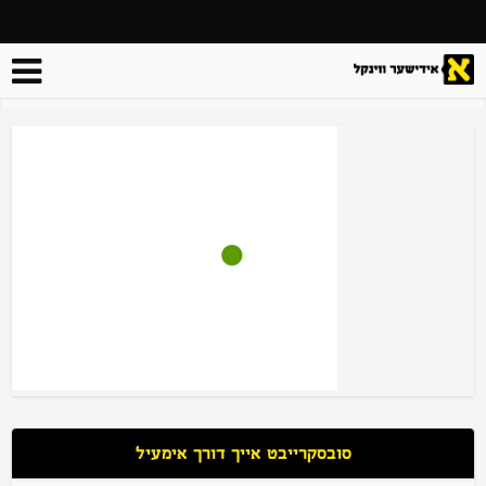
סובסקרייבט אייך דורך אימעיל