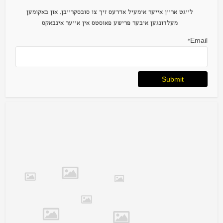
לייגט אריין אייער אימעיל אדרעס זיך צו סובסקרייבן, און באקומען
מעלדונגען איבער פרישע פאוסטס אין אייער אינבאקס
Email*