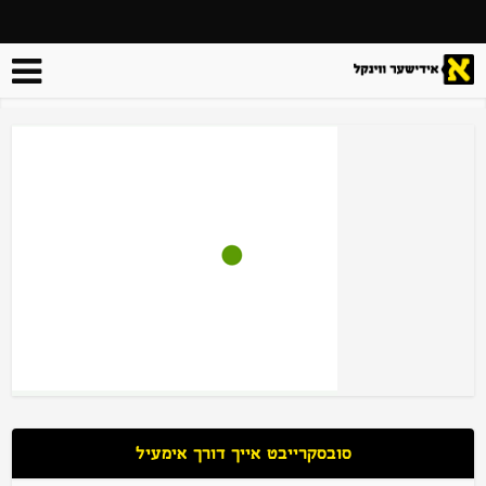
סובסקרייבט אייך דורך אימעיל