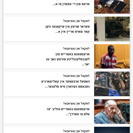
אראפ פון די ספערן צו א...
לאקאל און נאציאנאל
טעראר שרעק אין שיקאגאו ווען
קאר פארט אריין אין א...
לאקאל און נאציאנאל
ארעסטאנט באפרייט פון
לעבנסלענגליכע טורמע נאך 36
יאר...
לאקאל און נאציאנאל
האטעל ארבעטער אין קאליפארניע
געכאפט געווארן מיט פלענער...
לאקאל און נאציאנאל
ארעסטאנט באפרייט צוליב “צו
אלט צו מארדן”...
לאקאל און נאציאנאל