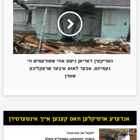
האריקעין דאריאן נישט אזוי שטורעמיש ווי
געמיינט, אבער לאזט איבער שרעקליכע
שאדן
אנדערע ארטיקלען וואס קענען אייך אינטערסירן
לאקאל און נאציאנאל
בושות: סעמסאנג סאטעליט פאלט