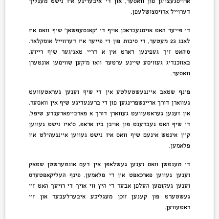
ארויסגעצויגן פון וואסער, און די איבעריגע איז נישט מעגליך
דערוייל ארויסצושלעפן.
די פייער האט אויסגעבראכן אויף די ‘קאנסעפשאן’ שיף וואס איז
לאנג 23 מעטער, די סיבות פון די פייער איז דערווייל אומקלאר.
ס’האט זיך געפינען דארט אין א דריי טאגיגער שיף רייזע,
באזוכנדיג געוויסע שיינע ערטער וואו מ’קען שווימען אונטערן
וואסער.
פינף שטאב איינגעשטעלטע אין די שיף זענען געראטעוועט
געווארן דורך אריינשפרינגען פון די ברענעדיגע שיף אין וואסער,
און זענען געראטעוועט געווארן דורך א פארבייפארענדע שיפל.
די שיף האט געברענט פון אויבן ביז אראפ, ס’איז נישט געווען
קיין אינטש אינעם שיף וואס איז נישט געווען איינגעהילט איו
פלאמען.
די מענטשן וואס זענען געשלאפן אין דעם אונטערשטן שטאק
זענען געווען פארכאפט אין די פלאמען. פינף העליקאפטערס
זענען געקומען העלפן אבער די היץ ווי אויך די רויעך האט זיי
געשטערט פון קענען זוכן מעגליכע איבערלעבער און זיי
ראטעווען.