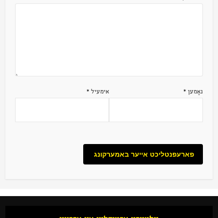
נאָמען
*
אימעיל
*