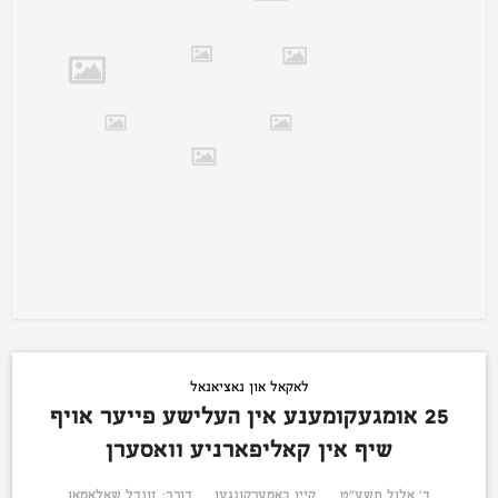
לאקאל און נאציאנאל
25 אומגעקומענע אין העלישע פייער אויף
שיף אין קאליפארניע וואסערן
ד׳ אלול תשע״ט
קיין באמערקונגען
דורך:
זונדל שאלאמאן