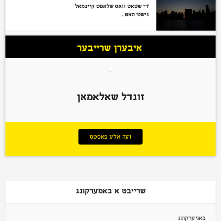
‘די שטאט וואס שלאפט קיינמאל
נישט’ האט...
איבערן שרייבער
זונדל שאלאמאן
זעה אלע פאסטס
שרייבט א באמערקונג
באמערקונג