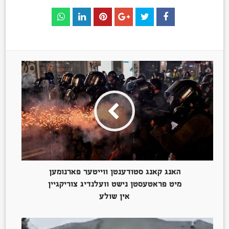
האנג קאנג סטודענטן ווייטער פארנומען
מיט פראטעסטן נישט וועלנדיג צוריקגיין
אין שולע