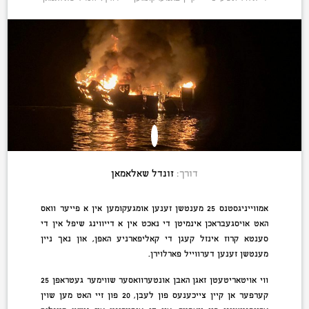
דורך:
זונדל שאלאמאן
אמווייניגסטנס 25 מענטשן זענען אומגעקומען אין א פייער וואס
האט אויסגעבראכן אינמיטן די נאכט אין א דייווינג שיפל אין די
סענטא קרוז אינזל קעגן די קאליפארניע האפן, און נאך ניין
מענטשן זענען דערווייל פארלוירן.
ווי אויטאריטעטן זאגן האבן אונטערוואסער שווימער געטראפן 25
קערפער אן קיין צייכענעס פון לעבן, 20 פון זיי האט מען שוין