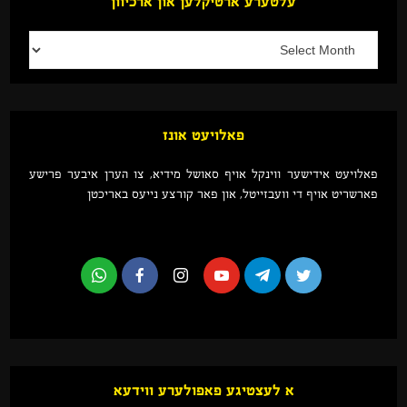
עלטערע ארטיקלען און ארכיוון
פאלויעט אונז
פאלויעט אידישער ווינקל אויף סאושל מידיא, צו הערן איבער פרישע
פארשריט אויף די וועבזייטל, און פאר קורצע נייעס באריכטן
א לעצטיגע פאפולערע ווידעא