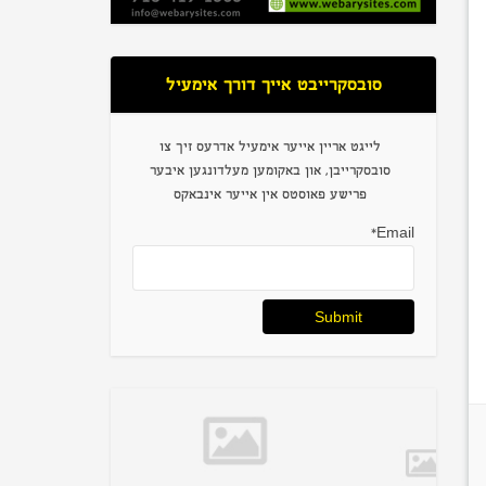
סובסקרייבט אייך דורך אימעיל
לייגט אריין אייער אימעיל אדרעס זיך צו
סובסקרייבן, און באקומען מעלדונגען איבער
פרישע פאוסטס אין אייער אינבאקס
Email*