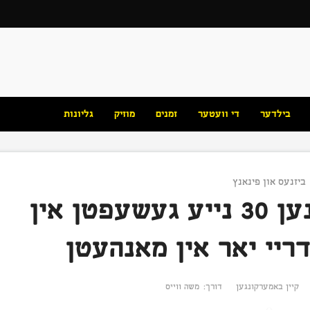
בילדער
די וועטער
זמנים
מוזיק
גליונות
ביזנעס און פינאנץ
אייקיע וועט עפענען 30 נייע געשעפטן אין
ריי יאר אין מאנהעטן
קיין באמערקונגען
דורך:
משה ווייס