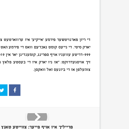
יארק סיטי. די נייעס קומט נאכדעם וואס די פירמע הא
זיך אויסגעדרוקט: “אז ניו יארק איז די בעסטע פלאץ פ
צוהעלפן אז די ביזנעס זאל וואקסן.
פרייליך איז אויף פייער: צווייטע טאנץ