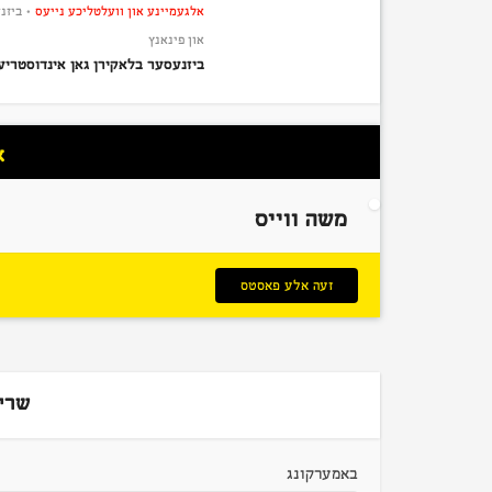
אלגעמיינע און וועלטליכע נייעס
ביזנ
•
און פינאנץ
ביזנעסער בלאקירן גאן אינדוסטריע
א
משה ווייס
זעה אלע פאסטס
שרי
באמערקונג