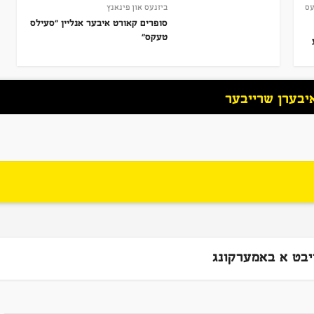
עס
ביזנעס און פינאנץ
סופרים קאורט איבער אנליין “סעילס
טעקס”
יבערן שרייבער
יבט א באמערקונג