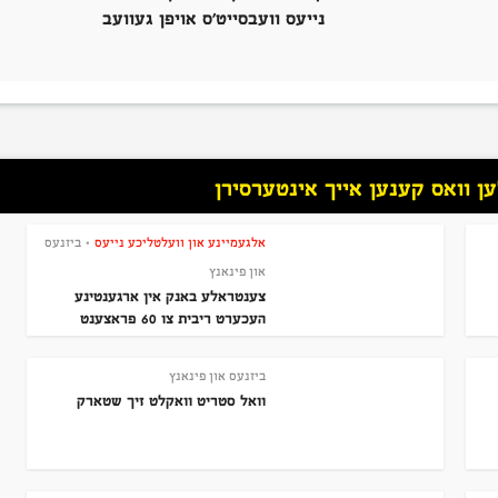
נייעס וועבסייט’ס אויפן געוועב
 וואס קענען אייך אינטערסירן
אלגעמיינע און וועלטליכע נייעס
ביזנעס
•
און פינאנץ
צענטראלע באנק אין ארגענטינע
העכערט ריבית צו 60 פראצענט
ביזנעס און פינאנץ
וואל סטריט וואקלט זיך שטארק