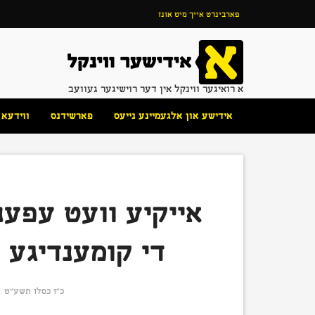
פארבינדט אייך מיט אונז
א רואיגער ווינקל אין דער רוישיגער געוועב
אידישע און אלגעמיינע נייעס
פארשידנס
ווידעא
די קומענדיגע ד
כ״ז כסלו תשע״ט