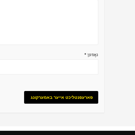
נאָמען
*