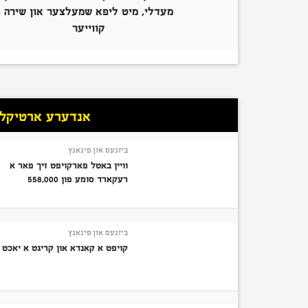
מעדלי, מיט ליפא שמעלצער און שירה
קווייער
אנדערע ארטיקלען
ביזנעס און פינאנץ
וויין באטל פארקויפט זיך פאר א
רעקארד סומע פון 558,000
ביזנעס און פינאנץ
קויפט א קאנדא און קריגט א יאכט