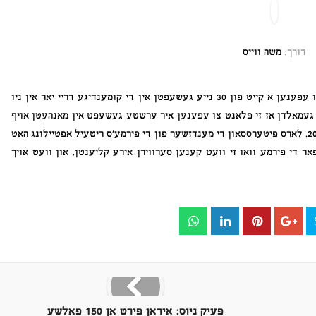
דורך:
משה ווייס
די ריזן פארנויטשער פירמע ‘אייקיע’ איז ערווארטעט צו עפענען א קייט פון 30 נייע געשעפטן אין די קומענדיגע דריי יאר אין ניו
ט געמאלדן אז זי פלאנט צו עפענען איר ערשטע געשעפט אין מאנהעטן אויף
999-דריטע עוועניו אויף ספרינג, קומענדיגן יאר אין 2019. לארס פיטערססאון די מענדזשער פון די פירמע’ס ריטעיל אפטיילונג האט
אר די פירמע וואו זי וועט קענען סערווירן אירע קליענטן, און וועט אויך
פעיק ניוס: איראן פירט אן 150 פאלשע