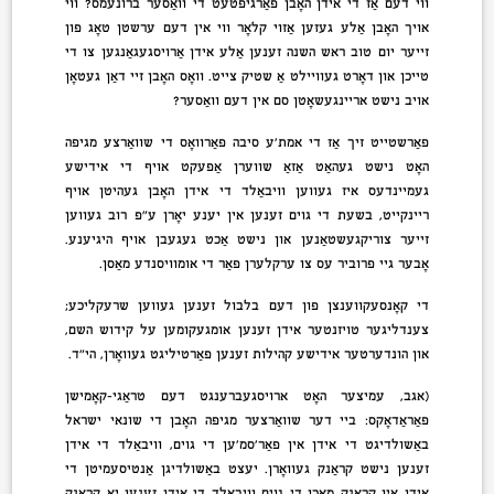
ווי דעם אַז די אידן האָבן פאַרגיפטעט די וואַסער ברונעמס? ווי
אויך האָבן אַלע געזען אַזוי קלאָר ווי אין דעם ערשטן טאָג פון
זייער יום טוב ראש השנה זענען אַלע אידן אַרויסגעגאַנגען צו די
טייכן און דאָרט געוויילט אַ שטיק צייט. וואָס האָבן זיי דאַן געטאָן
אויב נישט אריינגעשאָטן סם אין דעם וואַסער?
פאַרשטייט זיך אַז די אמת’ע סיבה פאַרוואָס די שוואַרצע מגיפה
האָט נישט געהאַט אַזאַ שווערן אַפעקט אויף די אידישע
געמיינדעס איז געווען וויבאַלד די אידן האָבן געהיטן אויף
ריינקייט, בשעת די גוים זענען אין יענע יאָרן ע”פּ רוב געווען
זייער צוריקגעשטאַנען און נישט אַכט געגעבן אויף היגיענע.
אָבער גיי פּרוביר עס צו ערקלערן פאַר די אומוויסנדע מאַסן.
די קאָנסעקווענצן פון דעם בלבול זענען געווען שרעקליכע;
צענדליגער טויזנטער אידן זענען אומגעקומען על קידוש השם,
און הונדערטער אידישע קהילות זענען פאַרטיליגט געוואָרן, הי”ד.
(אגב, עמיצער האָט ארויסגעברענגט דעם טראַגי-קאָמישן
פּאַראַדאָקס: ביי דער שוואַרצער מגיפה האָבן די שונאי ישראל
באַשולדיגט די אידן אין פאַר’סמ’ען די גוים, וויבאַלד די אידן
זענען נישט קראַנק געוואָרן. יעצט באַשולדיגן אַנטיסעמיטן די
אידן אין קראַנק מאַכן די גוים וויבאַלד די אידן זענען יאָ קראַנק