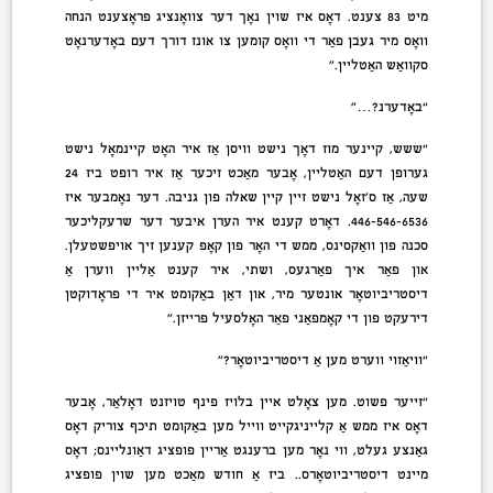
מיט 83 צענט. דאָס איז שוין נאָך דער צוואָנציג פּראָצענט הנחה
וואָס מיר געבן פאַר די וואָס קומען צו אונז דורך דעם באָדערנאָט
סקוואַש האַטליין.”
“באָדערנ?…”
“ששש, קיינער מוז דאָך נישט וויסן אַז איר האָט קיינמאָל נישט
גערופן דעם האַטליין, אָבער מאַכט זיכער אַז איר רופט ביז 24
שעה, אַז ס’זאָל נישט זיין קיין שאלה פון גניבה. דער נאָמבער איז
446-546-6536. דאָרט קענט איר הערן איבער דער שרעקליכער
סכנה פון וואַקסינס, ממש די האָר פון קאָפּ קענען זיך אויפשטעלן.
און פאַר איך פאַרגעס, ושתי, איר קענט אַליין ווערן אַ
דיסטריביוטאָר אונטער מיר, און דאַן באַקומט איר די פּראָדוקטן
דירעקט פון די קאָמפּאַני פאַר האָלסעיל פּרייזן.”
“וויאַזוי ווערט מען אַ דיסטריביוטאָר?”
“זייער פּשוט. מען צאָלט איין בלויז פינף טויזנט דאָלאַר, אָבער
דאָס איז ממש אַ קלייניגקייט ווייל מען באַקומט תיכף צוריק דאָס
גאַנצע געלט, ווי נאָר מען ברענגט אַריין פופציג דאַונליינס; דאָס
מיינט דיסטריביוטאָרס.. ביז אַ חודש מאַכט מען שוין פופציג