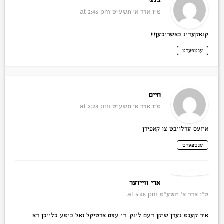
בנצי
ט״ו אדר א׳ תשע״ט
at 2:46 pm
קנאקעדיג באשריבען!!!
ענטפערט
חיים
ט״ו אדר א׳ תשע״ט
at 3:28 pm
איזעס ערלויבט צו קאפירן
ענטפערט
ארי ווייזער
ט״ו אדר א׳ תשע״ט
at 5:48 pm
איר קענט גערן שיקן דעם לינק. די עצם ארטיקל זאל ביטע בלייבן דא