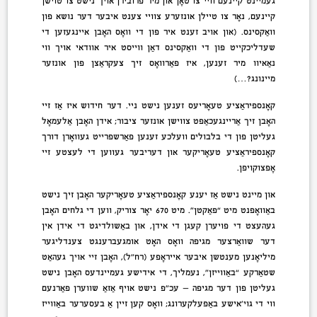
געמיינט קיינעם וויי צו טאָן און מיר פּרובירן אויך נישט צו טוישן
קיינעם, נאָר צו טיילן אונזערע צוויי צענט איבער דער נושא פון
וואַקסינס. (און אויב זענט איר פון די וואָס האָבן איינגעזען די
שעדליכקייט פון די וואַקסינס דאַן ווייסט איר אוודאי אויך ווי
נאַאיוו מיר זענען, איז פאַרוואָס זיך צעקראַצן פון אונזער
מיינונג?…)
קאָנספּיראַציע טעאָריעס זענען נישט ניי. דער חידוש איז אַז זיי
האָבן זיך אַריינגעכאַפּט צווישן אונזער ציבור; אידן האָבן אַלעמאָל
געליטן פון די בלבולים וועלכע זענען פאַרשפּרייט געוואָרן דורך
קאָנספּיראַציע טעאָריקער און דעריבער געווען די לעצטע זיי
אָפּצוקויפן.
און מיינט נישט אַז יענע קאָנספּיראַציע טעאָריקער האָבן זיך נישט
באַוואָפנט מיט “פאַקטן”. מיט 670 יאָר צוריק, ווען די גלחים האָבן
געהעצט די פּויערן קעגן די אידן, און באַשולדיגט די אידן אין
דער שוואַרצער מגיפה וואָס האָט אומגעברענגט צענדליגער
מיליאָנען מענטשן איבער אייראָפּע (רח”ל), האָבן זיי אויך געהאַט
שטאַרקע “באַווייזן”, נעמליך, די אידישע געמיינדעס האָבן נישט
געליטן פון דער מגיפה — עכ”פּ נישט אויף אַזאַ שווערן פאַרנעם
ווי די גוי’אישע באַפעלקערונג; וואָס קען זיין אַ בעסערער באַווייז