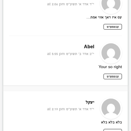
י״ד אדר א׳ תשע״ט
at 2:06 pm
עס איז דאך אזוי אמת…
ענטפערט
Abel
י״ב אדר ב׳ תשע״ט
at 5:55 pm
Your so right
ענטפערט
יעקל
י״ד אדר א׳ תשע״ט
at 2:19 pm
בלא בלא בלא