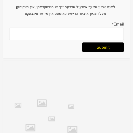
לייגט אריין אייער אימעיל אדרעס זיך צו סובסקרייבן, און באקומען
מעלדונגען איבער פרישע פאוסטס אין אייער אינבאקס
Email*