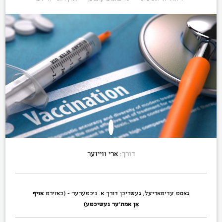
דורך:
ארי ווייזער
גאסט עדיטאריעל, געשריבן דורך א. ניכטערער – (באַזירט
אויף
אַן אמת’ער געשיכטע)