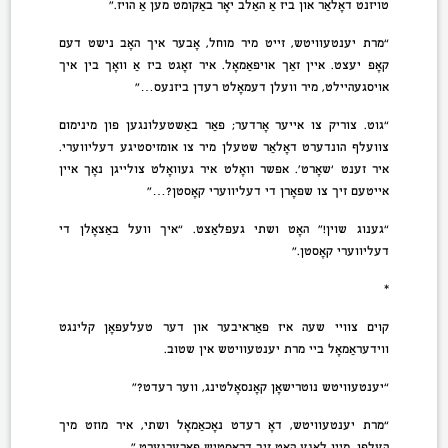
טויזנט דאָלאַר און ביז אַ האַלב יאָר באַקומט מען אַ הויז.”
“מרת יענטעוויטש, זייט מיר מוחל, אָבער איך האָב נישט דעם
קאָפּ יעצט. איין זאַך אויפאַמאָל. איר זאָגט ביז אַ וואָך בין איך
אויסגעהיילט, מיר וועלן דעמאָלט רעדן ביזנעס…”
“גוט. צוריק צו אייער אָרדער; פאַר באַשטעלונגען פון מינימום
צוועלף הונדערט דאָלאַר שטעלן מיר צו אומזיסטיגע דעליווערי.
איר זענט ‘שאָרט’. אפשר וואָלט איר געוואָלט צולייגן נאָך איין
אייטעם זיך צו שפּאָרן די דעליווערי קאָסטן?…”
“גענוג שוין!” האָט ושתי געפּלאַצט. “איך וועל באַצאָלן די
דעליווערי קאָסטן.”
*
קוים צוויי שעה איז פאַראיבער און דער טעלעפאָן קלינגט
ווידעראַמאָל ביי מרת יענטעוויטש אין שטוב.
“יענטעוויטש נוטרישאָן קאָנסאָלטינג, ווער רעדט?”
“מרת יענטעוויטש, דאָ רעדט נאָכאַמאָל ושתי, איר מוזט מיך
העלפן. מיין לאַגע האָט זיך דראַסטיש פאַרערגערט.”