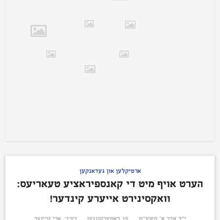
ארטיקלען און געדאנקען
הערט אויף מיט די קאנספיראציע טעאריעס:
וואקסינירט אייערע קינדער!
י״ד אדר א׳ תשע״ט
15 באמערקונגען
דורך:
ארי ווייזער