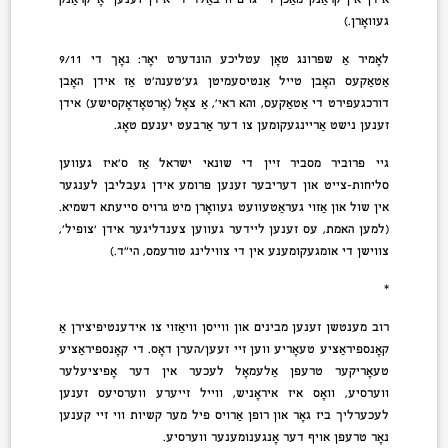
געוואָרן.)
לאָמיר אַ שפּרונג טאָן עטליכע הונדערט יאָר: נאָך די 9/11
אַטאַקעס האָבן טייל אַנטיסעמיטן גע’טענה’ט אַז אידן האָבן
דורכגעפירט די אַטאַקעס, והא ראי’, אַ צאָל (אָרטאָדאָקסישע) אידן
זענען נישט אַריינגעקומען צו דער אַרבעט יענעם טאָג.
גיי פּרוביר מסביר זיין די שונאי ישראל אַז ס’איז געווען
סליחות-צייט און דעריבער זענען פרומע אידן געבליבן לענגער
אין שול און אַזוי געראַטעוועט געוואָרן מיט גרויס סייעתא דשמיא.
(למען האמת, עס זענען ליידער געווען צענדליגער אידן ‘צופיל’,
צווישן די אומגעקומענע אין די צווילינג טורעמס, הי”ד.)
*
רוב מענטשן זענען מבינים און ווייסן וויאַזוי צו אידענטיפיצירן אַ
קאָנספּיראַציע טעאָריע ווען זיי זעען/הערן דאָס. די קאָנספּיראַציע
טעאָריקער טרעפן אַלעמאָל לעכער אין דער אָפיציעלער
ווערסיע, וואָס איז איראָניש, ווייל זייערע ווערסיעס זענען
לעכערליך ביז גאָר און רופן אַרויס פיל מער קשיות ווי זיי קענען
נאָר טרעפן אויף דער אָנגענומענער ווערסיע.