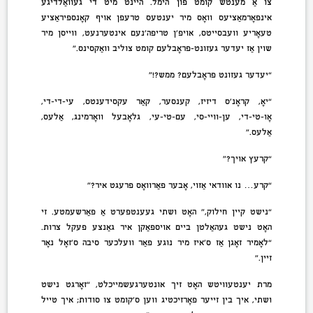
צו אַ מענטש קומט פון הימל. היינט מיט די געוואַלדיגע
אינפאָרמאַציעס וואָס מיר יענטעס טרעפן אויף קאָנספּיראַציע
טעאָריע וועבסייטס, אויפ’ן טריפה’נעם אינטערנעט, ווייסן מיר
שוין אַז יעדער געזונט-פּראָבלעם קומט צוליב וואַקסינס.”
“יעדער געזונט פּראָבלעם? ממש?!”
“יאָ, קראָנ’ס דיזיז, קענסער, קאַר עקסידענטס, עי-די-די,
אָו-טי-די, ען-וויי-סי, עם-טי-עי, גלאָבעל וואָרמינג, אַלעס,
אַלעס.”
“קרעץ אויך?”
“קרע… נו אוודאי אַזוי, אָבער פאַרוואָס פרעגט איר?”
“נישט קיין חילוק,” האָט ושתי געענטפערט אַ פאַרשעמטע. זי
האָט נישט געהאַלטן ביים אויספּאַקן איר גאַנצע פּעקל צרות.
“לאָמיר זאָגן אַז ס’איז מיר נוגע פאַר וועלכער סיבה ס’זאָל נאָר
זיין.”
מרת יענטעוויטש האָט זיך אונטערגעשמייכלט, “זאָרגט נישט
ושתי, איך בין זייער פאָרזיכטיג ווען ס’קומט צו סודות; איך טייל