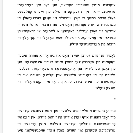
צוערשט מיט’ן שטודירן מעדיצין, און דאַן אין רעזידענסי
טרעינינג — און זיך צוגעקוקט ווי פילע פון זייערע קאָלעגעס
פאַלן אַרויס במשך די יאָרן, וויבאַלד זיי זענען דורכגעפאַלן די
משונה’דיג-שווערע פאַרהערן וואָס מען מוז דורכגיין אויפ’ן וועג —
איידער זיי האָבן ענדליך באַקומען אַ לייסענס צו פּראַקטיצירן
מעדיצין אין אַמעריקע, און אפילו יעצט באַצאָלן זיי נאָך אַלץ די
חובות פון מעדיצינישער שולע.
לאָמיר ענדערש גלייבן עמיצן וואָס איז געוואָרן אַ מומחה איבער
וואַקסינס פון פאַרברענגען פופצן מינוט אויפ’ן אינטערנעט, און
פון נאַשן פּערל-רייד פון אַ קאָנספּיראַציע טעאָריקער, וועלכער
גלייבט אַז די רעגירונג פלאַנצט איין קליינע טשיפּס אין די
קערפּערס פון אירע בירגערס, און… אַז אידן קאָנטראָלירן די
גאַנצע וועלט.
*
מיר האָבן גרויס מיטלייד מיט עלטערן פון נישט-געזונטע קינדער,
מיר האָבן רחמנות אויף יעדן אידיש קינד וואָס ליידט. אין דעם איז
אַריינגערעכנט פּיצלעך קינדער וועלכע גייען אַריבער די
שרעקליכע שמערצן און יסורים נאָכ’ן ווערן אויסגעשלאָגן מיט