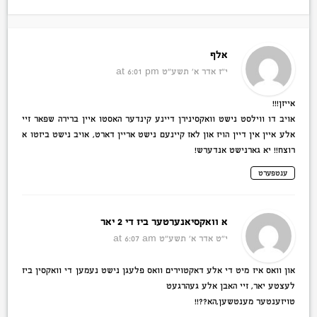
אלף
י״ז אדר א׳ תשע״ט
at 6:01 pm
אייזן!!!
אויב דו ווילסט נישט וואקסינירן דיינע קינדער האסטו איין ברירה שפאר זיי
אלע איין אין דיין הויז און לאז קיינעם נישט אריין דארט, אויב נישט ביזטו א
רוצח!! יא גארנישט אנדערש!
ענטפערט
א וואקסיאנערטער ביז די 2 יאר
י״ט אדר א׳ תשע״ט
at 6:07 am
און וואס איז מיט די אלע דאקטוירים וואס פלעגן נישט נעמען די וואקסין ביז
לעצטע יאר, זיי האבן אלע געהרגעט
טויזענטער מענטשען,הא??!!