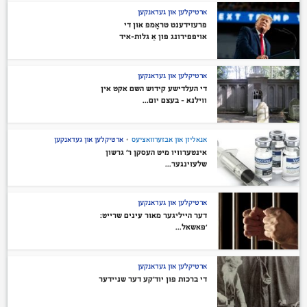
ארטיקלען און געדאנקען
פּרעזידענט טראָמפּ און די
אויפפירונג פון אַ גלות-איד
ארטיקלען און געדאנקען
די העלדישע קידוש השם אקט אין
ווילנא – בעצם יום...
אנאליזן און אבזערוואציעס
•
ארטיקלען און געדאנקען
אינטערוויו מיט העסקן ר’ גרשון
שלעזינגער...
ארטיקלען און געדאנקען
דער הייליגער מאור עינים שרייט:
‘פאשאל...
ארטיקלען און געדאנקען
די ברכות פון יוד’קע דער שניידער