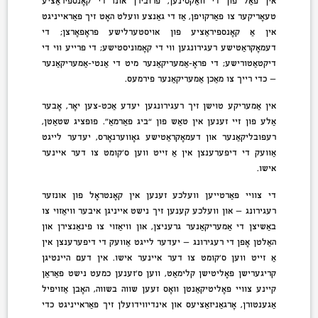
אין פאַל פון די וואַקסינען, פּרובירן אונז די קאָנספּיראַציע
טעאָריקער צו פאַרקויפן, אַז די גאַנצע וועלט האָט זיך פאַראייניגט
אין אַ קאָנספּיראַציע פון אויסטערלישע פּראָפּאָרצן; די
דעמאָקראַטישע רעגירונגען ווי די קאָמוניסטישע; די פרייע ווי די
דיקטאַטורישע; די פּראָ-אַמעריקאַנער מיט די אַנטי-אַמעריקאַנער
— כדי רייך צו מאַכן אַמעריקאַנער פירמעס.
אין אַמעריקע טוישן זיך רעגירונגען יעדע אַכט-צען יאָר, אָבער
אַלע פון זיי זענען אין טאַש פון “ביג פאַרמאַ”. פופציג שטאַטן,
רעפּובליקאַנער און דעמאָקראַטישע גאָווערנאָרס, יעדער לייגט
אַוועק די דיפערענצן אין אַ זייט ווען ס’קומט צו דער איינער
אישו.
די צוויי פּאַרטייען וועלכע זענען אין קאָנטראָל פון אונזער
רעגירונג — און וועלכע קענען זיך נישט אייניגן איבער וויאַזוי צו
באַשיצן די אַמעריקאַנער גרעניצן, און וויאַזוי צו פינאַנצירן און
האַלטן אָפן די רעגירונג — יעדער לייגט אַוועק די דיפערענצן אין
אַ זייט ווען ס’קומט צו דער איינער אישו. אין דעם היינטיגן
קריגערישן פּאָליטישן קלימאַט, ווען ס’זענען כמעט נישט פאַראַן
קיינע צוויי פּאָליטיקאַנטן וואָס זעען שווה בשווה, האָבן אַזויפיל
אַגענטורן, אָרגאַניזאַציעס און אינדיווידועלן זיך פאַראייניגט כדי