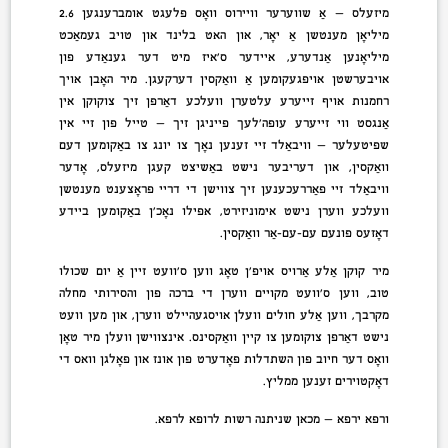
מיזעלס — אַ שווערער וויירוס וואָס פלעגט אומברענגען 2.6
מיליאָן מענטשן אַ יאָר, און האט בלינד און טויב געמאַכט
מיליאָנען אַנדערע, איידער ס’איז מיט דער גענאַדע פון
אויבערשטן אויפגעקומען אַ וואַקסין דערקעגן. מיר האָבן אויך
רחמנות אויף זייערע עלטערן וועלכע דאַרפן זיך צוקוקן אין
אַנגסט ווי זייערע עופה’לעך פּייניגן זיך — טייל פון זיי אין
שפּיטעלער — וויבאַלד זיי זענען נאָך צו יונג צו באַקומען דעם
וואַקסין, און דעריבער נישט באַשיצט קעגן מיזעלס, אָדער
וויבאַלד זיי פאַררעכענען זיך צווישן די דריי פּראָצענט מענטשן
וועלכע ווערן נישט אימוניזירט, אפילו נאָכ’ן באַקומען ביידע
דאָזעס פונעם עם-עם-אַר וואַקסין.
מיר קוקן אַלע אַרויס אויפ’ן טאָג ווען ס’וועט זיין אַ יום שכולו
טוב, ווען ס’וועט מקויים ווערן די ברכה פון והסירותי מחלה
מקרבך, ווען אַלע חולים וועלן אויסגעהיילט ווערן, און מען וועט
נישט דאַרפן צוקומען צו קיין וואַקסינס. אינצווישן וועלן מיר טאָן
וואָס דער חיוב פון השתדלות פאָדערט פון אונז און פאָלגן וואס די
דאָקטוירים זענען ממליץ.
ורפּא ירפּא — מכאן שניתנה רשות לרופא לרפּא.