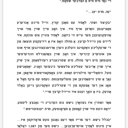
זיי נאָר מיט מיט אַ האַלבער שטאָט.”
“עה, מרת יענ…”
“בקיצור ושתי, לאָמיר עס מאַכן קורץ, ווייל מיינע אַנדערע
פּאַציענטן וואַרטן אויף מיר. איך האָב אייך שוין אַזוי אויך
אַוועקגעגעבן מער צייט ווי כ’האָב. לאָמיר צוגיין צום פּונקט, איר
ליידט פון וויידל-קרעץ, אַ מחלה וואָס איז אַ דירעקטע תוצאה פון
די שרעקליכע וואַקסינס וועלכע ווערן אַרויפגעצווינגען אויף אונז
און אונזערע קינדער. איך האָב שוין באַהאַנדלט הונדערטער
מענטשן מיט דער מחלה, מיט שטוינענדע רעזולטאַטן. איך שיק
אייך שוין אַריבער עטליכע פלעשער כינעזער האָניג, יאַפּאַנישע
מעל, הימאַלייער מילגרוים זאַפט, הרב צאָפּקאוויטש’ס טראָפּן, און
נאָך אַ טוץ וויטאַמינען און סופּלעמענטס. נעמט עס פינף מאָל אַ
טאָג און דער אַפעקט פון די שעדליכע וואַקסינען גייען באַלד
אַוועק. ביז אַ וואָך זענט איר וויידל-קרעץ פריי.”
פאַר ושתי’ן איז געוואָרן נישט גוט הערנדיג די גאַנצע ליסטע.
“דאָס וועט מיר שוין קאָסטן אַ מאַיאָנטעק, מרת יענטעוויטש.”
“בכלל נישט. דער פּרייז פאַר דעם גאַנצן סעט פּראָדוקטן איז…
איין מינוט לאָמיך אויסרעכענען… נישט מער פון 1,087 דאָלאַר