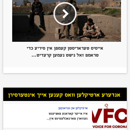
אייסיס טעראריסטן קעמפן אין סיריע כדי
טראמפ זאל נישט נעמען קרעדיט…
אנדערע ארטיקלען וואס קענען אייך אינטערסירן
ארטיקלען און געדאנקען
איז אייער קאראנע פאציענט
געווארן פארנאכלעסיגט אין...