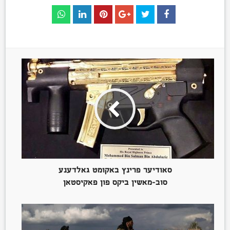
סאודיער פרינץ באקומט גאלדענע
סוב-מאשין ביקס פון פאקיסטאן