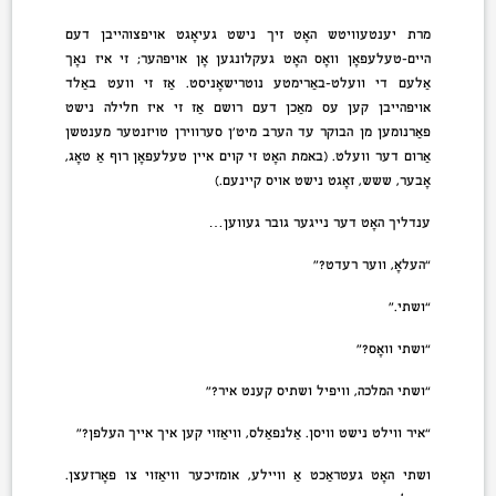
מרת יענטעוויטש האָט זיך נישט געיאָגט אויפצוהייבן דעם
היים-טעלעפאָן וואָס האָט געקלונגען אָן אויפהער; זי איז נאָך
אַלעם די וועלט-באַרימטע נוטרישאָניסט. אַז זי וועט באַלד
אויפהייבן קען עס מאַכן דעם רושם אַז זי איז חלילה נישט
פאַרנומען מן הבוקר עד הערב מיט’ן סערווירן טויזנטער מענטשן
אַרום דער וועלט. (באמת האָט זי קוים איין טעלעפאָן רוף אַ טאָג,
אָבער, ששש, זאָגט נישט אויס קיינעם.)
ענדליך האָט דער נייגער גובר געווען…
“העלאָ, ווער רעדט?”
“ושתי.”
“ושתי וואָס?”
“ושתי המלכה, וויפיל ושתיס קענט איר?”
“איר ווילט נישט וויסן. אַלנפאַלס, וויאַזוי קען איך אייך העלפן?”
ושתי האָט געטראַכט אַ וויילע, אומזיכער וויאַזוי צו פאָרזעצן.