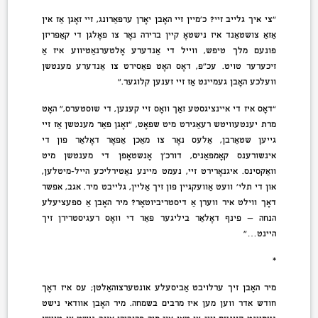
“צי איך גלייב זיי? כ’מיין זיי האָבן יאָרן ערפאַרונג, זיי זאָגן אַז אין
אַזאַ צושטאַנד איז נישטאָ קיין ברירה נאָר צו פאָלגן די קאַפּריזן
פונעם מלך טיפּש, ווייל די אַנדערע אָלטערנאַטיווע איז אַ
זיכערער טויט. עכ”פּ, דאָס האָט פּאַסירט צו אַנדערע מענטשן
וועלכע האָבן געמיינט אַז זיי זענען קלוגער.”
“דאָס איז די איינציגסטע זאַך וואָס זיי קענען, די שוסטערס,” האָט
מרת יענטעוויטש רעאַגירט מיט שפּאָט, “זאָגן פאַר מענטשן אַז זיי
גייען שטאַרבן, אַלעס נאָר צו מאַכן אַפּאָר דאָלאַר פון די
אינשורענס קאָמפּאַניס, דורכ’ן אָנשטאָפּן די מענטשן מיט
וואַקסינס. איגנאָרירט זיי, נעמט מיינע נאַטירליכע הייל-מיטלען,
און די תלי’ וועט אַוועקגיין פון זיך אַליין, גלייבט מיר. אגב, אפשר
דאָך ווילט איר ווערן אַ דיסטריביוטאָר? מיר האָבן אַ ספּעציעלע
הנחה — פינף דאָלאַר ביליגער פאַר די וואָס רעגיסטרירן זיך
היינט…”
*
מיר האָבן זיך ערלויבט אַביסעלע אונטערצוהאַלטן; עס איז דאָך
חודש אדר ווען מען איז מרבים בשמחה. מיר האָבן אוודאי נישט