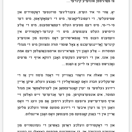
צו פאַרגיפטן אונזערע קינדער…
יאָ, אַזוי ווי איר הערט, צענדליגער טויזנטער דאָקטוירים און
שפּיטעלער, די רעפּובליקאַנער, מיט די דעמאָקראַטן, מיט דער
סי-די-סי, מיט דעם סטעיט העלט דעפּאַרטמענט, מיט די אַלע
היימישע העלט צענטערס, מיט די קינדער-דאָקטוירים אין
וועמענ’ס הענט מיר אָנפארטרויען דאָס געזונט פון אונזערע
קינדער [אַריינגערעכנט אַ צאָל שומרי תורה ומצוות] מיט די מנהלי
המוסדות — אַלע האָבן זיך פאַראייניגט אויסצובאַהאַלטן דעם אמת
פון אונז, און די רוסישע העקערס האָבן דווקא אויף די פּרטים
נאָכנישט באַוויזן צו לייגן אַ האַנט…
און די שאלה איז וויאַזוי באַווייזן זיי דאָס? ס’מוז זיין אַז די
שרעקליכע חברה וואָס קאָנטראָלירן די גאַנצע וועלט, שיקן אַריין
ריזיגע געלטער צו יעדן קאָנגרעסמאַן און לעגיסלאַטאָר און מנהל
המוסד, אים אונטערצוקויפן. פון דער אַנדערער זייט האַלטן זיי
אויף מערדערישע גרופּעס וועלכע רוימען אָפּ פון וועג די וואָס
וואַגן זיך צו רעדן איבער די ריזיגע סומעס שוחד וועלכע פליסן
אַריין אין די באַנק קאָנטעס פון מענטשן וואָס האָבן איינפלוס.
און די דאָקטוירים וועלכע דאַרפן באַשיצן די געזונטהייט פון
אונזערע קינדער? אָה, די אינשורענס פירמעס באַצאָלן זיי ריזיגע