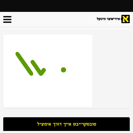
סובסקרייבט אייך דורך אימעיל