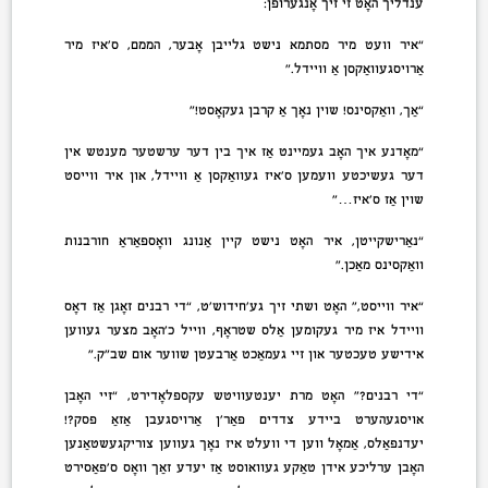
ענדליך האָט זי זיך אָנגערופן:
“איר וועט מיר מסתמא נישט גלייבן אָבער, הממם, ס’איז מיר
אַרויסגעוואַקסן אַ וויידל.”
“אַך, וואַקסינס! שוין נאָך אַ קרבן געקאָסט!”
“מאָדנע איך האָב געמיינט אַז איך בין דער ערשטער מענטש אין
דער געשיכטע וועמען ס’איז געוואַקסן אַ וויידל, און איר ווייסט
שוין אַז ס’איז…”
“נאַרישקייטן, איר האָט נישט קיין אַנונג וואָספאַראַ חורבנות
וואַקסינס מאַכן.”
“איר ווייסט,” האָט ושתי זיך גע’חידוש’ט, “די רבנים זאָגן אַז דאָס
וויידל איז מיר געקומען אַלס שטראָף, ווייל כ’האָב מצער געווען
אידישע טעכטער און זיי געמאַכט אַרבעטן שווער אום שב”ק.”
“די רבנים?” האָט מרת יענטעוויטש עקספּלאָדירט, “זיי האָבן
אויסגעהערט ביידע צדדים פאַר’ן אַרויסגעבן אַזאַ פּסק?!
יעדנפאַלס, אַמאָל ווען די וועלט איז נאָך געווען צוריקגעשטאַנען
האָבן ערליכע אידן טאַקע געוואוסט אַז יעדע זאַך וואָס ס’פּאַסירט