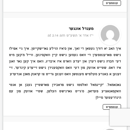
ענטפערט
מענדל אונגער
י״ז אדר א׳ תשע״ט
at 2:14 am
איך האב יא דורך געטאן די זאך, און ס’איז הוילע נארישקייטן. איך גיי אפילו
נישט פארענטפערן די וואס נעמען נישט קיין וואקסינען, ווייל מ’קען מיט
דעי חברה נישט רעדן און יעדע ווארט איז איבריג, וואס איך קען נאר זאגן
איז דאס. שטייט אוועק פון דעי וואס וואקסענירן נישט זייערע קינדער, זיי
זענען א באנדע סעלפיש מענטשן וואס זענען גרייט צו קראנק מאכן אנדערע
נאכאמאל. ”קיינמאל זאלסטו נישט פראבירן פארשטיין געבן אן אנטי
וואקסאנאציע פערזאן, ס’גייט גארנישט העלפן, שטיי אוועק פון עם
הינדרעטער מיילן
ענטפערט