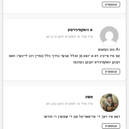
ענטפערט
א וואקסינירטע
ט״ו אדר א׳ תשע״ט
at 6:12 pm
A1 גוט געזאגט
עס איז אייביג דא א יוצא מן הכלל אבער בדרך כלל (כמיין רוב ליינער) וואס
זענען וואקסינירט זענען געזונט!
ענטפערט
משה
ט״ו אדר א׳ תשע״ט
at 6:52 pm
דאס איז דאך די עדיטאריעל פון די שטערן די חודש!
ענטפערט