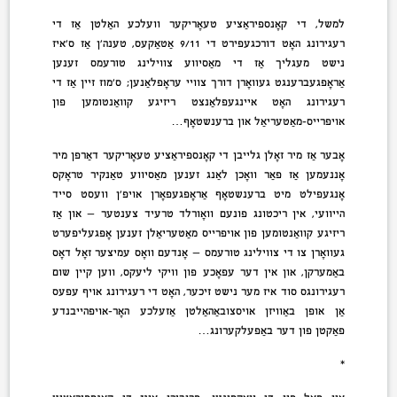
למשל, די קאָנספּיראַציע טעאָריקער וועלכע האַלטן אַז די
רעגירונג האָט דורכגעפירט די 9/11 אַטאַקעס, טענה’ן אַז ס’איז
נישט מעגליך אַז די מאַסיווע צווילינג טורעמס זענען
אַראָפּגעברענגט געוואָרן דורך צוויי עראָפּלאַנען; ס’מוז זיין אַז די
רעגירונג האָט איינגעפלאַנצט ריזיגע קוואַנטומען פון
אויפרייס-מאַטעריאַל און ברענשטאָף…
אָבער אַז מיר זאָלן גלייבן די קאָנספּיראַציע טעאָריקער דאַרפן מיר
אָננעמען אַז פאַר וואָכן לאַנג זענען מאַסיווע טאַנקיר טראָקס
אָנגעפילט מיט ברענשטאָף אַראָפּגעפאָרן אויפ’ן וועסט סייד
הייוועי, אין ריכטונג פונעם וואָורלד טרעיד צענטער — און אַז
ריזיגע קוואַנטומען פון אויפרייס מאַטעריאַלן זענען אָפּגעליפערט
געוואָרן צו די צווילינג טורעמס — אָנדעם וואָס עמיצער זאָל דאָס
באַמערקן, און אין דער עפּאָכע פון וויקי ליעקס, ווען קיין שום
רעגירונגס סוד איז מער נישט זיכער, האָט די רעגירונג אויף עפּעס
אַן אופן באַוויזן אויסצובאַהאַלטן אַזעלכע האָר-אויפהייבנדע
פאַקטן פון דער באַפעלקערונג…
*