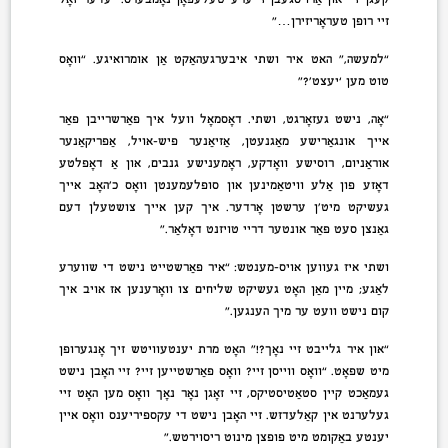
זיי רופן טעראָריזירן…”
“למעשה,” האט איר ושתי איבערגעהאַקט אַן אומרואיגע. “וואָס
טוט מען ‘יעצט’?”
“אָה, נישט געזאָרגט, ושתי. דאָסמאָל וועל איך פאַרשרייבן פאַר
אייך אונגאַרישע מאַגנעטן, אַזיאַנער פיש-אויל, אַפריקאַנער
אוראַניום, רוסישע וואָדקע, ראָמענישע גנבים, און אַ דאָפּלטע
דאָזע פון אַלע וויטאַמינען און סופּלעמענטן וואָס כ’האָב אייך
געשיקט מיט’ן ערשטן אָרדער. איך קען אייך צושטעלן דעם
גאַנצן סעט פאַר אונטער דריי טויזנט דאָלאַר.”
ושתי איז געווען אויס-מענטש: “איר פאַרשטייט נישט די שווערע
לאַגע; מיין מאַן האָט געשיקט שליחים צו וואָרענען אז אויב איך
קום נישט וועט ער מיך הענגען.”
“און איר גלייבט זיי נאָך?!” האָט מרת יענטעוויטש זיך אָנגערופן
מיט שפּאָט. “וואָס ווייסן זיי? וואָס פאַרשטייען זיי? זיי האָבן נישט
געמאַכט קיין סטאַטיסטיקס, זיי זאָגן נאָר נאָך וואָס מען האָט זיי
געלערנט אין קאַלעדזש. זיי האָבן נישט די עקספּיריענס וואָס איין
יענטע באַקומט מיט פופצן מינוט ריסוירטש.”