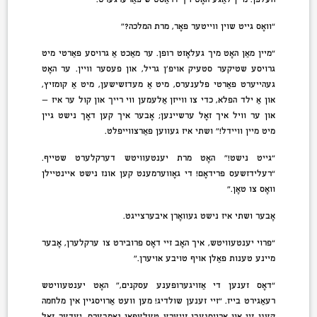
“וואָס גייט שוין ווייטער פאָר, מרת המלכה?”
“מיין מאַן האָט מיך געלאָזט רופן. ער מאַכט אַ גרויסע פּאַרטי מיט
גרויסע שטיקער סטעיק אויפ’ן גריל, און פעסער וויין. ער האָט
געהייערט פּאַרטי פּלענערס, מיט אַ מעדזשישען, מיט אַ קומזיץ,
און אַ ילד הפּלא, כדי צו ווייזן אַלעמען ווי רייך און קוּל ער איז —
און ער וויל איך זאָל ערשיינען; אָבער איך קען דאָך נישט גיין
מיט מיין וויידל!” ושתי איז געווען פאַרצווייפלט.
“גייט נישט!” האָט מרת יענטעוויטש דערקלערט שטייף.
“רעלידזשעס פרידאָם! די גאָווערמענט קען אונז נישט איינטיילן
וואָס צו טאָן.”
אָבער ושתי איז נישט געוואָרן איבערצייגט.
“פרוי יענטעוויטש, איך האָב זיי דאָס פּרובירט צו ערקלערן, אָבער
מיינע טענות פאַלן אויף טויבע אויערן.”
“דאָס זענען די אַזויגערופענע עסקנים,” האָט יענטעוויטש
רעאַגירט בייז. “זיי זענען שולדיג! מען וועט אַרויסגיין אין מלחמה
קעגן זיי און אַרויסגעבן זייערע טעלעפאָן נאָמבערס. יעדער זאָל