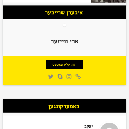
איבערן שרייבער
ארי ווייזער
זעה אלע פאסטס
באמערקונגען
יעקב