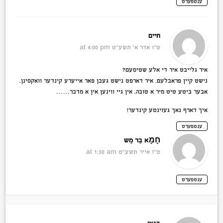
ענטפערט
חיים
ט״ו אדר א׳ תשע״ט
at 4:00 pm
איר גלייבט איר די אלע שטיסעם?
נישט קיין פראבלעם. איר דארפט נישט געבן פאר אייערע קינדער וואקסינן.
אבער ביטע טיט מיר א טובה. אין גיי ווינען אין א מדבר……
איך דארף נאך געזינטע קינדער!
ענטפערט
חׇמׇא בַּר מַשׁ
ט״ו אייר תשע״ט
at 1:30 am
ענטפערט