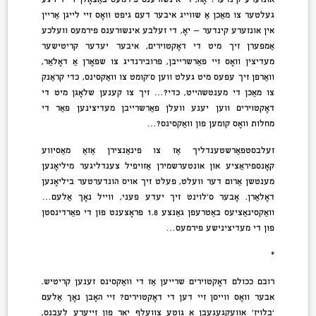
געלטער צו מאַכן אַ שווייג איבער דעם גיפט וואָס זיי לייגן אַריין
אין אונזערע קינדער — יאָ, די זעלבע אינשורענס פירמעס וועלכע
אַמפּערן זיך מיט די דאָקטוירים, איבער יעדער קריטישער
מעדיצין וואָס זיי פאַרשרייבן, פּרובירנדיג צו שפּאָרן אַ דאָלאַר,
וואַרפן זיך עפּעס מיט געלט ווען ס’קומט צו וואַקסינס, כדי קראַנק
צו מאַכן די מענטשהייט, כדי?… זיך צו קענען שלאָגן מיט די
דאָקטוירים ווען יענע וועלן פאַרשרייבן מעדיצינען פאַר די
מחלות וואָס קומען פון וואַקסינס?…
זעלבסטפאַרשטענדליך אַז צו פינאַנצירן אַזאַ מאַסיווע
קאָנספּיראַציע און אונטערשמירן אַזויפיל צענדליגער מיליאָנען
מענטשן אַרום דער וועלט, פעלט זיך אויס הונדערטער ביליאָנען
דאָלאַרן. אָבער ס’לוינט זיך יעדע פּעני, ווייל נאָך אַלעם…
וואַקסינאַציעס באַטרעפן גאַנצע 1.8 פּראָצענט פון די פאַרדינסטן
פון די מעדיצינישע פירמעס…
*
רובם ככולם דאָקטוירים שרייען אַז די וואַקסינס זענען קריטיש.
אבער וואָס ווייסן זיי דען די דאָקטוירים? זיי האָבן נאָך אַלעם
‘בלויז’ אַוועקגעגעבן אַ גוטע צוועלף יאָר פון זייערע לעבנס,