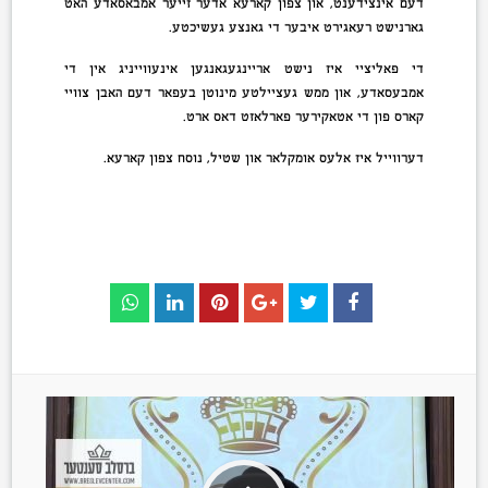
דעם אינצידענט, און צפון קארעא אדער זייער אמבאסאדע האט
גארנישט רעאגירט איבער די גאנצע געשיכטע.
די פאליציי איז נישט אריינגעגאנגען אינעווייניג אין די
אמבעסאדע, און ממש געציילטע מינוטן בעפאר דעם האבן צוויי
קארס פון די אטאקירער פארלאזט דאס ארט.
דערווייל איז אלעס אומקלאר און שטיל, נוסח צפון קארעא.