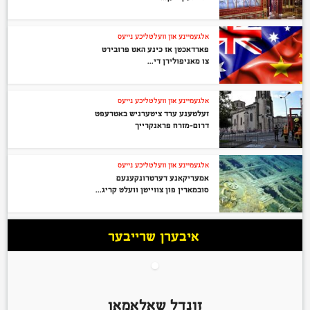
אלגעמיינע און וועלטליכע נייעס
פארדאכטן אז כינע האט פרובירט
צו מאניפולירן די...
אלגעמיינע און וועלטליכע נייעס
זעלטענע ערד ציטערניש באטרעפט
דרום-מזרח פראנקרייך
אלגעמיינע און וועלטליכע נייעס
אמעריקאנע דערטרונקענעם
סובמארין פון צווייטן וועלט קריג...
איבערן שרייבער
זונדל שאלאמאן