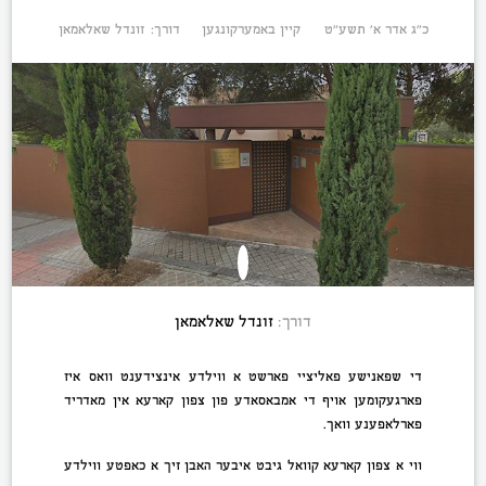
כ״ג אדר א׳ תשע״ט
קיין באמערקונגען
דורך:
זונדל שאלאמאן
דורך:
זונדל שאלאמאן
די שפאנישע פאליציי פארשט א ווילדע אינצידענט וואס איז
פארגעקומען אויף די אמבאסאדע פון צפון קארעא אין מאדריד
פארלאפענע וואך.
ווי א צפון קארעא קוואל גיבט איבער האבן זיך א כאפטע ווילדע