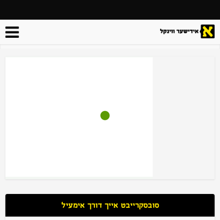
סובסקרייבט אייך דורך אימעיל