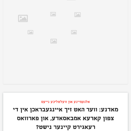
אלגעמיינע און וועלטליכע נייעס
מאדנע: ווער האט זיך איינגעבראכן אין די
צפון קארעא אמבאסאדע, און פארוואס
רעאגירט קיינער נישט?