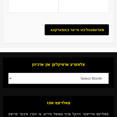
עלטערע ארטיקלען און ארכיוון
פאלויעט אונז
פאלויעט אידישער ווינקל אויף סאושל מידיא, צו הערן איבער פרישע