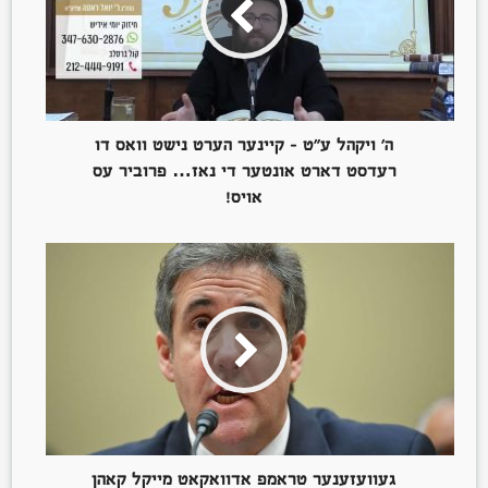
ה’ ויקהל ע”ט – קיינער הערט נישט וואס דו
רעדסט דארט אונטער די נאז… פרוביר עס
אויס!
געוועזענער טראמפ אדוואקאט מייקל קאהן