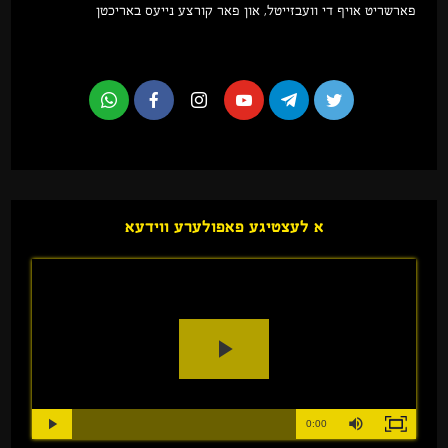
פארשריט אויף די וועבזייטל, און פאר קורצע נייעס באריכטן
א לעצטיגע פאפולערע ווידעא
Play
Video
Loaded
:
Progress
:
Mute
0%
Duration
0%
0:00
Play
Fullscreen