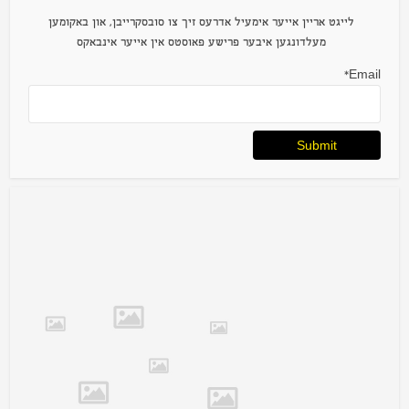
לייגט אריין אייער אימעיל אדרעס זיך צו סובסקרייבן, און באקומען
מעלדונגען איבער פרישע פאוסטס אין אייער אינבאקס
Email*