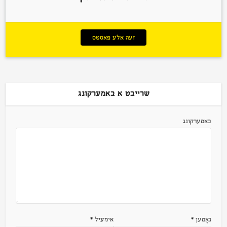
זעה אלע פאסטס
שרייבט א באמערקונג
באמערקונג
נאָמען
*
אימעיל
*