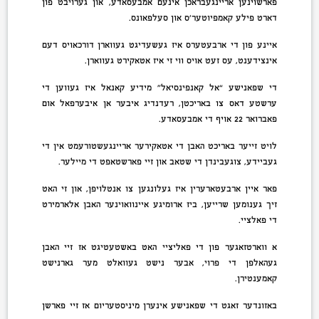
פארשוינען אריינגעבראכן אינעם אמבעסאדע, און גערויבט פון
דארט פילע קאמפיוטער’ס און סעלפאונס.
איינע פון די ארבעטערס איז געשעדיגט געווארן דורכאויס דעם
אינצידענט, עס זעט אויס ווי זי איז אטאקירט געווארן.
די שפאנישע “אל קאנפינסיאל” מידיע קאנאל איז געווען די
ערשטע דאס צו באריכטן, רעדנדיג איבער אן איבערפאל אום
פאברואר 22 אויף די אמבעסאדע.
לויט זייער באריכט האבן די אטאקירער אריינגעשטורעמט אין די
געביידע, צוגעבינדן די שטאב און זיי פארשטאפט די מיילער.
פאר איין ארבעטארערין איז געלונגען צו אנטלויפן, און זי האט
זיך גענומען שרייען, ביז ארומיגע איינוואוינער האבן אלארמירט
די פאלציי.
א ווארטזאגער פון די פאליציי האט באשטעטיגט אז זיי האבן
געהאלפן די פרוי, אבער נישט געוואלט מער גארנישט
קאמענטירן.
באזונדער זאגט די שפאנישע אינערן מיניסטעריום אז זיי פארשן