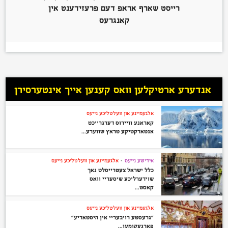
רייסט שארף אראפ דעם פרעזידענט אין
קאנגרעס
אנדערע ארטיקלען וואס קענען אייך אינטערסירן
אלגעמיינע און וועלטליכע נייעס
קאראנע וויירוס דערגרייכט
אנטארקטיקע טראץ שווערע...
אידישע נייעס
•
אלגעמיינע און וועלטליכע נייעס
כלל ישראל צעטרייסלט נאך
שוידערליכע שיסעריי וואס
קאסט...
אלגעמיינע און וועלטליכע נייעס
“גרעסטע רויבעריי אין היסטאריע”
פארגעקומען...