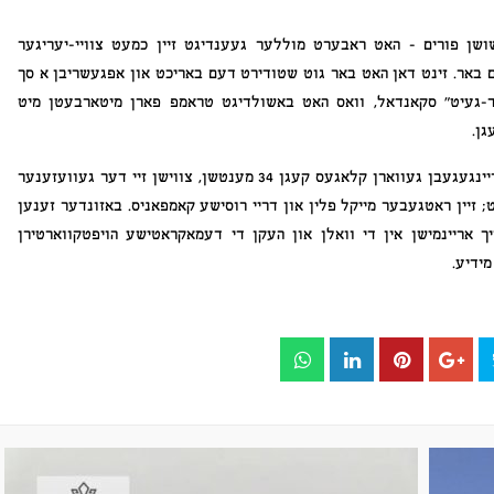
ן פורים – האט ראבערט מוללער געענדיגט זיין כמעט צוויי-יעריגער
ם באר. זינט דאן האט באר גוט שטודירט דעם באריכט און אפגעשריבן א סך
ד-געיט” סקאנדאל, וואס האט באשולדיגט טראמפ פארן מיטארבעטן מיט
גן.
אין די ראמען פון דעם מוללער אויספארשונג זענען אריינגעגעבן געווארן קלאגעס קעגן 34 מענטשן, צווישן זיי דער געוועזענער
 זיין ראטגעבער מייקל פלין און דריי רוסישע קאמפאניס. באזונדער זענען
רן קלאגעס קעגן 25 רוסן פארן זיך אריינמישן אין די וואלן און העקן די דעמאקראטישע הויפטקווארטירן
ידיע.