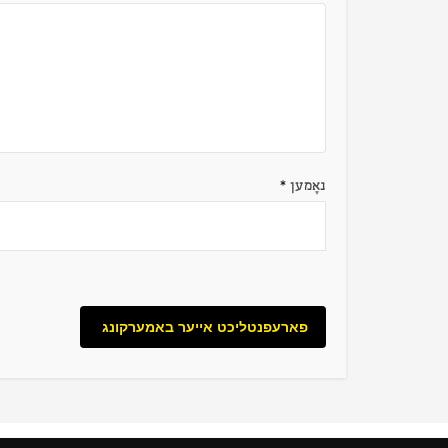
נאָמען
*