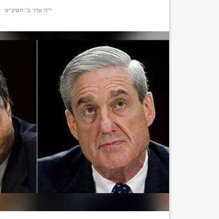
י״ח אדר ב׳ תשע״ט