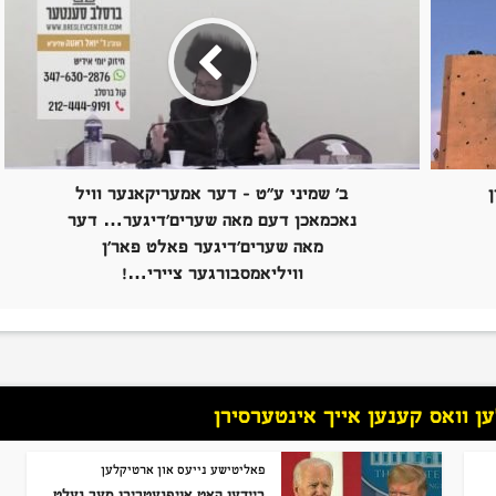
ב’ שמיני ע”ט – דער אמעריקאנער וויל
נאכמאכן דעם מאה שערים’דיגער… דער
מאה שערים’דיגער פאלט פאר’ן
וויליאמסבורגער ציירי…!
 וואס קענען אייך אינטערסירן
פאליטישע נייעס און ארטיקלען
ביידען האט אויפגעטריבן מער געלט