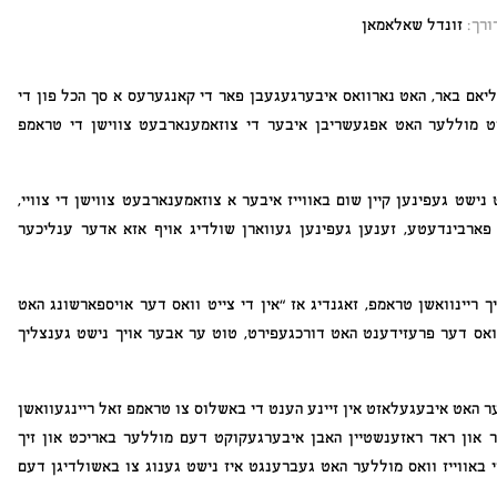
ורך:
זונדל שאלאמאן
יליאם באר, האט נארוואס איבערגעגעבן פאר די קאנגערעס א סך הכל פון די
 מוללער האט אפגעשריבן איבער די צוזאמענארבעט צווישן די טראמפ
שט געפינען קיין שום באווייז איבער א צוזאמענארבעט צווישן די צוויי,
 פארבינדעטע, זענען געפינען געווארן שולדיג אויף אזא אדער ענליכער
ריינוואשן טראמפ, זאגנדיג אז “אין די צייט וואס דער אויספארשונג האט
וואס דער פרעזידענט האט דורכגעפירט, טוט ער אבער אויך נישט גענצליך
ער האט איבעגעלאזט אין זיינע הענט די באשלוס צו טראמפ זאל ריינגעוואשן
ר און ראד ראזענשטיין האבן איבערגעקוקט דעם מוללער באריכט און זיך
 באווייז וואס מוללער האט געברענגט איז נישט גענוג צו באשולדיגן דעם