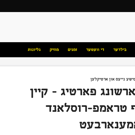
בילדער
די וועטער
זמנים
מוזיק
גליונות
ישע נייעס און ארטיקלען
רשונג פארטיג – קיין
יף טראמפ-רוסלאנד
מענארבעט