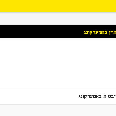
יין באמערקונג
יבט א באמערקונג