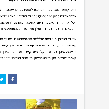
דאס קומט נאכדעם וואס פארלאפענעם פרייטאג – שוש
אויספארשונג און איבערגעגעבן די באריכט פאר וויליא
הכל אין קורצן איבער דעם אזויגערופענעם “רוסלאנ
רוסלאנד צו געווינען די וואלן אויף צווייפלהאפטיגע ווע
קאמפיין פירער פון די טראמפ קאמפיין פאול מענעפארט;
אריינגעגעבן געווא
קאמפיוטער’ס, און פארשפרייטן פאלשע באריכטן אין די מ