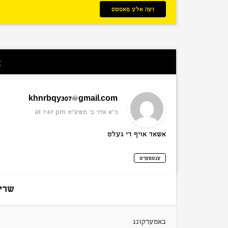
זעה אלע פאסטס
א
khnrbqy307@gmail.com
כ״א אדר ב׳ תשע״ט
at 7:47 pm
אשאד אויף די געלט
ענטפערט
שרי
באמערקונג