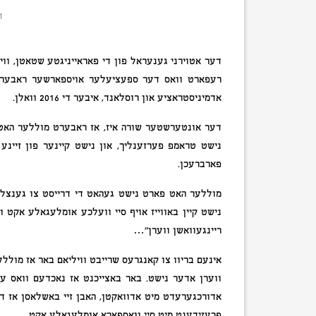
ד
דער אטוירני גענעראל פון די פאראייניגטע שטאטן, וו
רעפארט וואס דער ספעציעלער אויספארשער ראבערט
אדמיניסטראציע און רוסלאנד, איבער די 2016 וואלן.
דער אונטערשטער שורה איז, אז ראבערט מוללער האט ני
נישט טראמפ פערזענליך, און נישט קיינער פון זיינע
פארברעכן.
מוללער האט פארט נישט געהאט די דרייסט צו גענצליך 
נישט קיין באווייז אויף סיי וועלכע אומלעגאלע אקט 
ריינגעוואשן ווערן”…
אינעם בריוו צו קאנגרעס שרייבט וויליאם באר אז מולל
ווערן אדער נישט. באר באצייכנט אז נאכדעם וואס ע
אדורכגערעדט מיט אדוואקטן, האבן זיי באשלאסן אז די
פרעזידענט מיט סיי וואספארא אומלעגאלע אקט.