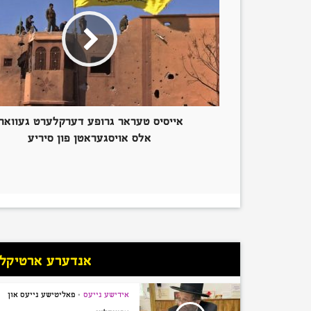
אייסיס טעראר גרופע דערקלערט געווארן
אלס אויסגעראטן פון סיריע
אנדערע ארטיקלען
אידישע נייעס
פאליטישע נייעס און
•