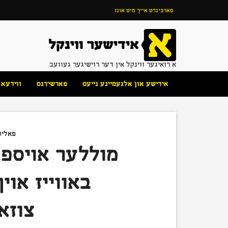
פארבינדט אייך מיט אונז
א רואיגער ווינקל אין דער רוישיגער געוועב
אידישע און אלגעמיינע נייעס
פארשידנס
ווידעא
פאליט
מוללער אויספא
באווייז או
צוזא