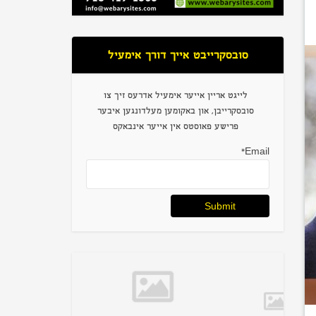
סובסקרייבט אייך דורך אימעיל
לייגט אריין אייער אימעיל אדרעס זיך צו
סובסקרייבן, און באקומען מעלדונגען איבער
פרישע פאוסטס אין אייער אינבאקס
Email*