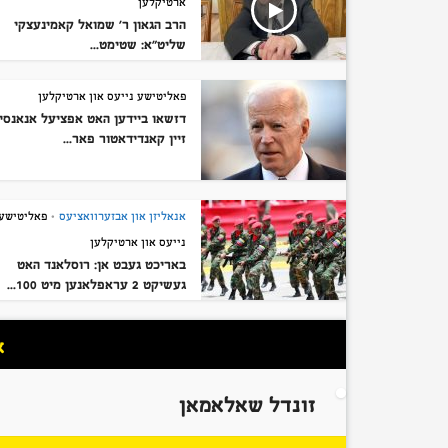
ארטיקלען
הרב הגאון ר’ שמואל קאמינעצקי
שליט”א: שטימט...
פאליטישע נייעס און ארטיקלען
דזשאו ביידען האט אפציעל אנאנסי
זיין קאנדידאטור פאר...
אנאליזן און אבזערוואציעס
פאליטישע
•
נייעס און ארטיקלען
באריכט געבט אן: רוסלאנד האט
געשיקט 2 עראפלאנען מיט 100...
א
זונדל שאלאמאן