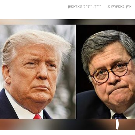
איין באמערקונג
דורך:
זונדל שאלאמאן