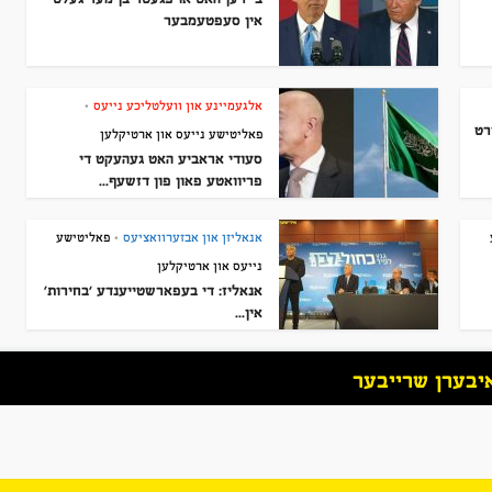
אין סעפּטעמבער
אלגעמיינע און וועלטליכע נייעס
•
רט
פאליטישע נייעס און ארטיקלען
סעודי אראביע האט געהעקט די
פריוואטע פאון פון דזשעף...
אנאליזן און אבזערוואציעס
פאליטישע
•
נייעס און ארטיקלען
אנאליז: די בעפארשטייענדע ‘בחירות’
אין...
יבערן שרייבער