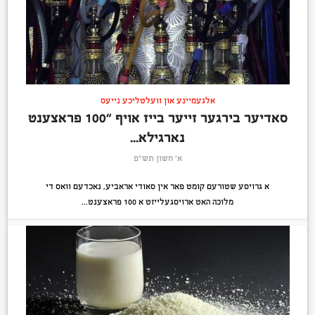
אלגעמיינע און וועלטליכע נייעס
סאדיער בירגער זייער בייז אויף “100 פראצענט
נארגילא...
א׳ חשון תש״פ
א גרויסע שטורעם קומט פאר אין סאודי אראביע, נאכדעם וואס די
מלוכה האט ארויסגעלייזט א 100 פראצענט...