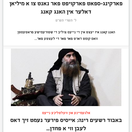
פארקינג-ספאט פארקויפט פאר נאנט צו א מיליאן
דאלער אין האנג קאנג
ל׳ תשרי תש״פ
האנג קאנג איז יעצט אין די נייעס צוליב די שטורעמישע פראטעסטן
וואס קומט דארט פאר פאר די לעצטע פאר...
אלגעמיינע און וועלטליכע נייעס
באבוד רשעים רינה: אייסיס פירער נעמט זיך דאס
לעבן ווי א פחדן...