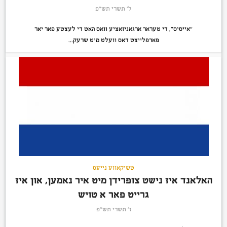
ל׳ תשרי תש״פ
“אייסיס”, די טעראר ארגאניזאציע וואס האט די לעצטע פאר יאר
פארפלייצט דאס וועלט מיט שרעק...
טשיקאווע נייעס
האלאנד איז נישט צופרידן מיט איר נאמען, און איז
גרייט פאר א טויש
ז׳ תשרי תש״פ