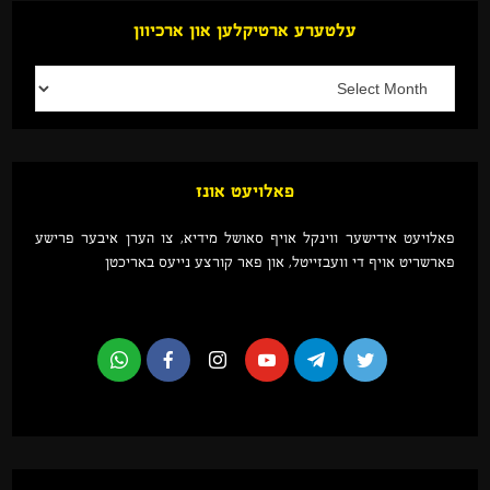
עלטערע ארטיקלען און ארכיוון
פאלויעט אונז
פאלויעט אידישער ווינקל אויף סאושל מידיא, צו הערן איבער פרישע
פארשריט אויף די וועבזייטל, און פאר קורצע נייעס באריכטן