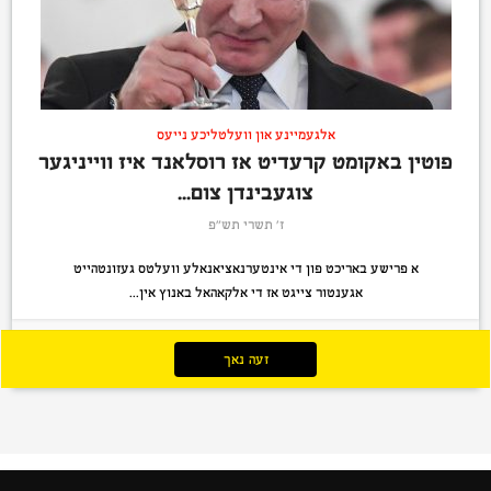
אלגעמיינע און וועלטליכע נייעס
פוטין באקומט קרעדיט אז רוסלאנד איז ווייניגער
צוגעבינדן צום...
ז׳ תשרי תש״פ
א פרישע באריכט פון די אינטערנאציאנאלע וועלטס געזונטהייט
אגענטור צייגט אז די אלקאהאל באנוץ אין...
זעה נאך