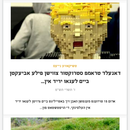
טשיקאווע נייעס
דאנעלד טראמפ סטרוקטור צווישן פילע אביעקטן
ביים לעגאו יריד אין...
ז׳ תשרי תש״פ
ארום 15 טויזענט מענטשן האבן זיך באטייליגט ביים גרויסן לעגאו יריד
אין העלסינקי, די הויפטשטאט פון...