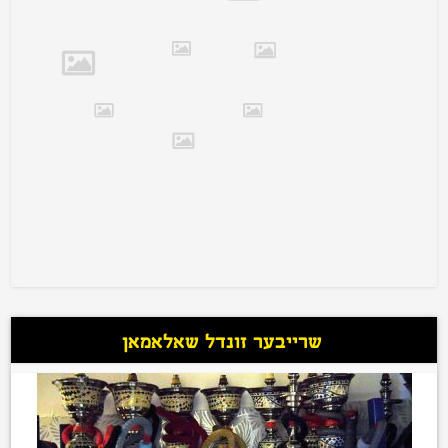
שרייבער זונדל שאלאמאן