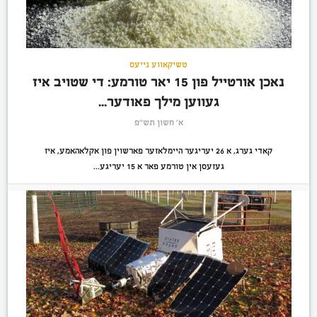
טשיקאווע נייעס
נאכן אורטייל פון 15 יאר טורמע: די שטויב איז
געווען מילך פאודער...
א׳ חשון תש״פ
קאדי גערג, א 26 יעריגער היימלאזער פארשוין פון אקלאהאמע, איז
געזעסן אין טורמע פאר א 15 יעריגע...