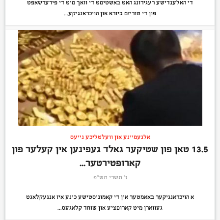
די האלענדישע רעגירונג האט באשטימט די וואך מיט די פירערשאפט
פון די טוריזם ביורא און הויכראנגיקע...
אלגעמיינע און וועלטליכע נייעס
13.5 טאן פון שטיקער גאלד געפינען אין קעלער פון
קארופטירטער...
ז׳ תשרי תש״פ
א הויכראנגיקער באאמטער אין די קאמוניסטישע כינע איז אנגעקלאגט
געווארן מיט קארופציע און שוחד קלאגעס...