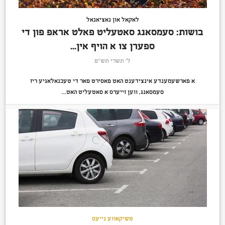
לאקאל און נאציאנאל
בושות: סעמסאנג סאטעליט פאלט אראפ פון די
ספערן צו א הויף אין...
ל׳ תשרי תש״פ
א פארשעמענדע אינצידענט האט פאסירט פאר די טעכנאלאגיע ריז
סעמסאנג, ווען זייערס א סאטעליט האט...
טשיקאווע נייעס