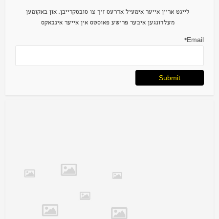
לייגט אריין אייער אימעיל אדרעס זיך צו סובסקרייבן, און באקומען
מעלדונגען איבער פרישע פאוסטס אין אייער אינבאקס
Email*