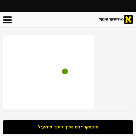
סובסקרייבט אייך דורך אימעיל