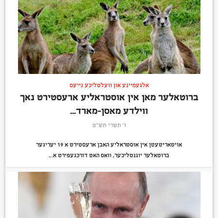
אלגעמיינע און וועלטליכע נייעס
ברוטאלער מאן אין אוסטראליע ארעסטירט נאך
ווילדע מאסן-מארד...
ז׳ תשרי תש״פ
אויטאריטעטן אין אוסטראליע האבן ארעסטירט א 19 יעריגער
ברוטאלער יוגנטליכער, וואס האט דורכגעפירט א...